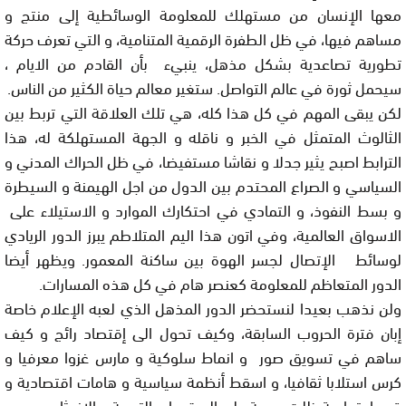
معها الإنسان من مستهلك للمعلومة الوسائطية إلى منتج و
مساهم فيها، في ظل الطفرة الرقمية المتنامية، و التي تعرف حركة
تطورية تصاعدية بشكل مذهل، ينبيء بأن القادم من الايام ،
سيحمل ثورة في عالم التواصل. ستغير معالم حياة الكثير من الناس.
لكن يبقى المهم في كل هذا كله، هي تلك العلاقة التي تربط بين
الثالوث المتمثل في الخبر و ناقله و الجهة المستهلكة له، هذا
الترابط اصبح يثير جدلا و نقاشا مستفيضا، في ظل الحراك المدني و
السياسي و الصراع المحتدم بين الدول من اجل الهيمنة و السيطرة
و بسط النفوذ، و التمادي في احتكارك الموارد و الاستيلاء على
الاسواق العالمية، وفي اتون هذا اليم المتلاطم يبرز الدور الريادي
لوسائط الإتصال لجسر الهوة بين ساكنة المعمور. ويظهر أيضا
الدور المتعاظم للمعلومة كعنصر هام في كل هذه المسارات.
ولن نذهب بعيدا لنستحضر الدور المذهل الذي لعبه الإعلام خاصة
إبان فترة الحروب السابقة، وكيف تحول الى إقتصاد رائج و كيف
ساهم في تسويق صور و انماط سلوكية و مارس غزوا معرفيا و
كرس استلابا ثقافيا، و اسقط أنظمة سياسية و هامات اقتصادية و
قيم اجتماعية ظلت عصية على السقوط و التبعية و الاندثار.