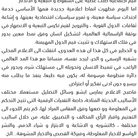
اما اليوم فظهرت انماط اعلامية جديدة همها الأساسي خدمة
اجندات سياسة معينة، و تمرير سياسيات اقتصادية بعينها، و إشاعة
ثقافات الدول القوية ، والترويج لقيم تكرس التبعية و الانصهار في
بوتقة الراسمالية العالمية، لتشكيل انسان وفق نمط معين يدور
في فلك الاستهلاك و تثبيت قيم الدول المهيمنة.
و الخطير في كل هذا ان هذه العدوى، انتقلت الى الاعلام المحلي
بشقيه الرسمي و الحر، ليجد نفسه، منساقا مع هذا المد العالمي
الراغب في تنميط الانسان وتحويله الى مستهلك شره، ويدور في
دائرة منظومة مرسومة له، يكون فيه طيعا، ينفذ ما يطلب منه
بيسر و دون ادنى تفكير أو اعتراض.
فاصبح الاعلام يمارس ايشع وسائل التضليل مستعملا مختلف
الأساليب الحديثة المتاحة، خاصة التقنيات الرقمية التي تتيح التحكم
في المعلومة وو ضعها وفق المقاس المراد لها، كم يتم اللجوء الى
التعتيم واقبار الرأي المخالف و التضييق عليه، من خلال اساليب
مختلفة ، كالتشويه و الاشاعة و الابتزاز و شراء الذمم، والنشر
الواسع للاخبار المغلوطة، وفبركة القصص والاخبار المشوهة…الخ.