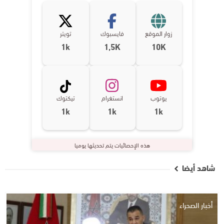
زوار الموقع
فايسبوك
تويتر
1k
1,5K
10K
يوتوب
انستغرام
تيكتوك
1k
1k
1k
هذه الإحصائيات يتم تحديثها يوميا
شاهد أيضا
أخبار الصحراء