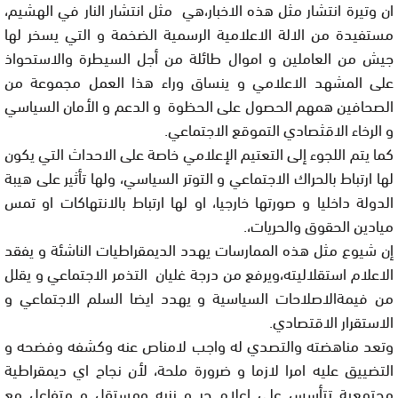
ان وتيرة انتشار مثل هذه الاخبار،هي مثل انتشار النار في الهشيم،
مستفيدة من الالة الاعلامية الرسمية الضخمة و التي يسخر لها
جيش من العاملين و اموال طائلة من أجل السيطرة والاستحواذ
على المشهد الاعلامي و ينساق وراء هذا العمل مجموعة من
الصحافين همهم الحصول على الحظوة و الدعم و الأمان السياسي
و الرخاء الاقثصادي التموقع الاجتماعي.
كما يتم اللجوء إلى التعتيم الإعلامي خاصة على الاحداث التي يكون
لها ارتباط بالحراك الاجتماعي و التوتر السياسي، ولها تأثير على هيبة
الدولة داخليا و صورتها خارجيا، او لها ارتباط بالانتهاكات او تمس
ميادين الحقوق والحريات،.
إن شيوع مثل هذه الممارسات يهدد الديمقراطيات الناشئة و يفقد
الاعلام استقلاليته،ويرفع من درجة غليان التذمر الاجتماعي و يقلل
من فيمةالاصلاحات السياسية و يهدد ايضا السلم الاجتماعي و
الاستقرار الاقتصادي.
وتعد مناهضته والتصدي له واجب لامناص عنه وكشفه وفضحه و
التضييق عليه امرا لازما و ضرورة ملحة، لأن نجاح اي ديمقراطية
مجتمعية تتأسس على إعلام حر و نزيه ومستقل و متفاعل مع