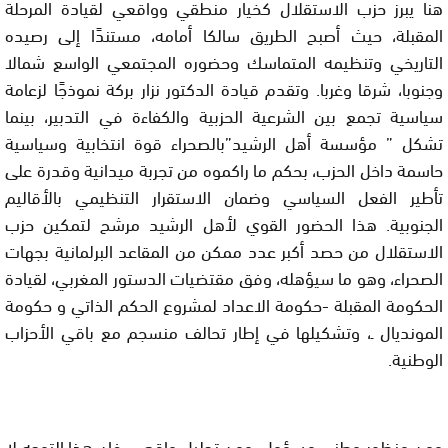
هنا يبرز حزب الاستقلال كخيار منطقي وواقعي لقيادة المرحلة
المقبلة، حيث أصبح الطريق سالكا أمامه، مستندًا إلى رصيده
التاريخي وتنظيمه المتماسك وحضوره المجتمعي الواسع شمالا
وجنوبا، شرقا وغربا. وتقدم قيادة الدكتور نزار بركة نموذجًا لزعامة
سياسية تجمع بين الشرعية الحزبية والكفاءة في التدبير، بينما
تشكل ” مؤسسة أهل الرشيد”بالصحراء قوة انتخابية وسياسية
حاسمة داخل الحزب، بحكم ما راكموه من تجربة ميدانية وقدرة على
تأطير الفعل السياسي وضمان الاستقرار التنظيمي بالأقاليم
الجنوبية. هذا الحضور القوي لأهل الرشيد مرشح لتمكين حزب
الاستقلال من حصد أكبر عدد ممكن من المقاعد البرلمانية بجهات
الصحراء، وهو ما سيؤهله، وفق مقتضيات الدستور المغربي، لقيادة
الحكومة المقبلة -حكومة الاعداد لمشروع الحكم الذاتي و حكومة
المونديال ـ، وتشكيلها في إطار تحالف منسجم مع باقي الأحزاب
الوطنية.
ومن منظور وطني مسؤول، ومن تحليل واقعي، فإن هذا التوجه لا