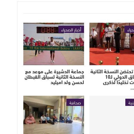
حراء
أخبار الصحراء
تحتضن النسخة الثانية
جماعة الدشيرة على موعد مع
من السباق الدولي لـ10
النسخة الثانية لسباق القبطان
ت تخليدًا لذكرى
لحسن ولد اميليد
…
نية
صحافة