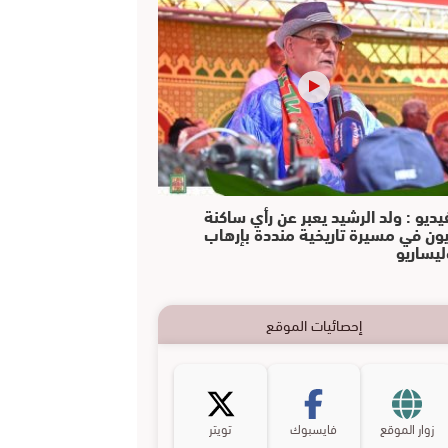
يديو : ولد الرشيد يعبر عن رأي ساكنة
يون في مسيرة تاريخية منددة بإرهاب
ليساريو
إحصائيات الموقع
زوار الموقع
فايسبوك
تويتر