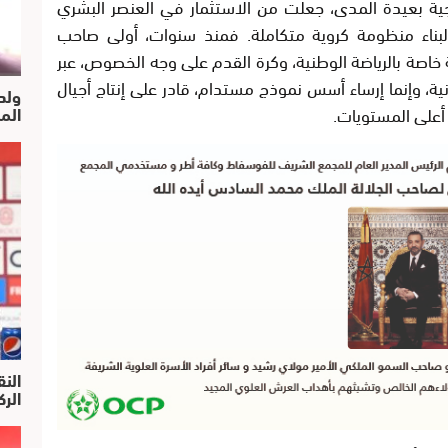
جية بعيدة المدى، جعلت من الاستثمار في العنصر البشري
ية لبناء منظومة كروية متكاملة. فمنذ سنوات، أولى صاحب
 خاصة بالرياضة الوطنية، وكرة القدم على وجه الخصوص، عبر
، وإنما إرساء أسس نموذج مستدام، قادر على إنتاج أجيال
ولد
أعلى المستويات.
الم
النق
الركرا