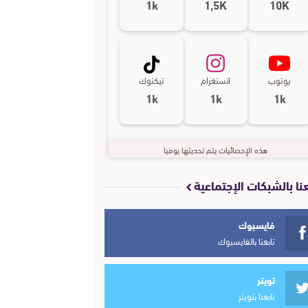
1k
1,5K
10K
يوتوب
انستغرام
تيكتوك
1k
1k
1k
هذه الإحصائيات يتم تحديثها يوميا
عنا بالشبكات الإجتماعية
فايسبوك
تابعنا بالفايسبوك
تويتر
تابعنا بتويتر