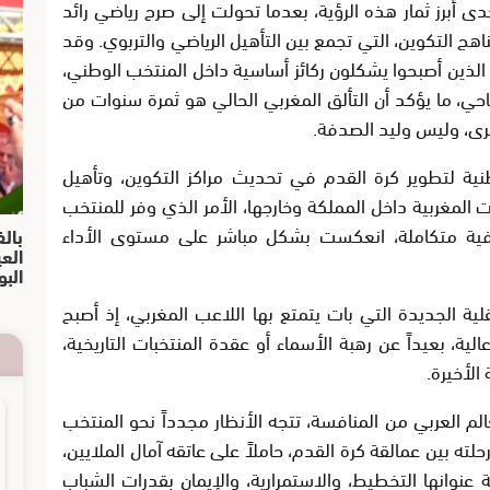
ى أبرز ثمار هذه الرؤية، بعدما تحولت إلى صرح رياضي رائد
التكوين، التي تجمع بين التأهيل الرياضي والتربوي. وقد
الذين أصبحوا يشكلون ركائز أساسية داخل المنتخب الوطني،
، ما يؤكد أن التألق المغربي الحالي هو ثمرة سنوات من
رى، وليس وليد الصدفة.
ية لتطوير كرة القدم في تحديث مراكز التكوين، وتأهيل
ات المغربية داخل المملكة وخارجها، الأمر الذي وفر للمنتخب
فية متكاملة، انعكست بشكل مباشر على مستوى الأداء
بالف
الع
البو
ية الجديدة التي بات يتمتع بها اللاعب المغربي، إذ أصبح
ية، بعيداً عن رهبة الأسماء أو عقدة المنتخبات التاريخية،
لأخيرة.
لم العربي من المنافسة، تتجه الأنظار مجدداً نحو المنتخب
حلته بين عمالقة كرة القدم، حاملاً على عاتقه آمال الملايين،
وانها التخطيط، والاستمرارية، والإيمان بقدرات الشباب