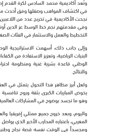
وتُعد أكاديمية محمد السادس لكرة القدم إحد
في اكتشاف المواهب وصقلها وفق أحدث مناهج 
نجحت الأكاديمية في تخريج عدد من اللاعبين 
وفي مقدمتهم نجم خط الوسط عز الدين أوناحي
التخطيط والعمل والاستثمار في الفئات الصغ
وإلى جانب ذلك، أسهمت الاستراتيجية الوطن
البنيات الرياضية، وتعزيز الاستفادة من الكفاء
الوطني قاعدة بشرية غنية ومنظومة احترا
والنتائج.
ولعل أبرز مظاهر هذا التحول يتمثل في العقل
يخوض المباريات الكبرى بثقة وروح تنافسية عال
وهو ما تجسد بوضوح في المشاركات العالمية ا
واليوم، وبعد خروج جميع ممثلي إفريقيا والعا
المغربي، باعتباره المحارب الأخير الذي يواصل ر
ومجسداً في الوقت نفسه قصة نجاح وطنية عن