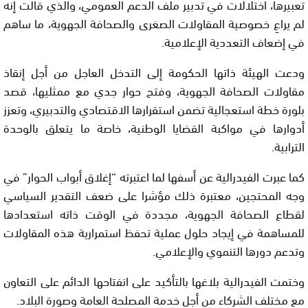
تعبيرها، اختلالات في تدبير ملف الدعم العمومي، والذي قالت إنه
لم يراعِ خصوصية المقاولات الصغرى والصحافة الجهوية، ما ساهم
في إضعاف التعددية الإعلامية.
ودعت الهيئة ذاتها الحكومة إلى التدخل العاجل من أجل إنقاذ
مقاولات الصحافة الجهوية، وفتح حوار جدي مع ممثليها، قصد
بلورة خطة استعجالية تضمن استقرارها الاقتصادي والتدبيري، وتعزز
أدوارها في مواكبة القضايا الوطنية، خاصة ما يتعلق بالوحدة
الترابية.
كما عبرت الفيدرالية عن أسفها لما اعتبرته “إغلاق أبواب الحوار” في
وجه المحتجين، معتبرة ذلك مؤشرا على ضعف التقدير السياسي
لقطاع الصحافة الجهوية، مجددة في الوقت ذاته استعدادها
للمساهمة في إيجاد حلول عملية تحفظ استمرارية هذه المقاولات
وتدعم دورها التنموي والإعلامي.
وختمت الفيدرالية بلاغها بالتأكيد على انفتاحها الدائم على التعاون
مع مختلف الشركاء من أجل خدمة المصلحة العامة وصورة البلاد.