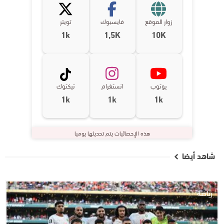
زوار الموقع
فايسبوك
تويتر
1k
1,5K
10K
يوتوب
انستغرام
تيكتوك
1k
1k
1k
هذه الإحصائيات يتم تحديثها يوميا
شاهد أيضا
رياضة