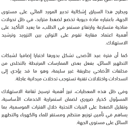
ويطرح هذا السياق إشكالية تدبير المورد المائي على مستوى
الجهة، باعتباره مادة حيوية تخضع لضغط متزايد، في ظل تحولات
مناخية متسارعة وارتفاع مستمر في الطلب، ما يعيد التأكيد على
أهمية اعتماد مقاربة تقوم على التوازن بين التزويد وترشيد
الاستهلاك.
كما أن فترة عيد الأضحى تشكل بدورها اختبارا إضافيا لشبكات
التطهير السائل، بفعل بعض الممارسات المرتبطة بالتخلص من
مخلفات الأضاحي بطريقة غير سليمة، وهو ما قد يؤدي إلى
انسدادات واختلالات تقنية تستوجب تدخلات ميدانية عاجلة.
وفي ظل هذه المعطيات، تبرز أهمية ترسيخ ثقافة الاستهلاك
المسؤول كخيار ضروري لضمان استمرارية الخدمات الأساسية،
وتقليل الضغط على البنيات التحتية خلال الفترات الموسمية، بما
يساهم في تأمين توزيع منتظم ومستقر للماء والكهرباء والتطهير
السائل على مستوى الجهة.