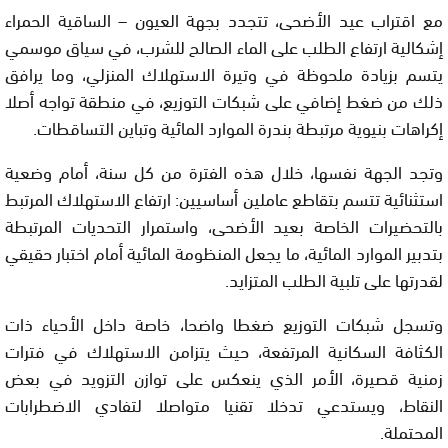
مع اقتراب عيد الأضحى، تتجدد بجهة العيون – الساقية الحمراء
إشكالية ارتفاع الطلب على الماء الصالح للشرب، في سياق موسمي
يتسم بزيادة ملحوظة في وتيرة الاستهلاك المنزلي، وما يرافق
ذلك من ضغط إضافي على شبكات التوزيع، في منطقة تواجه أصلا
إكراهات بنيوية مرتبطة بندرة الموارد المائية وتباين التساقطات.
وتجد الجهة نفسها، خلال هذه الفترة من كل سنة، أمام وضعية
استثنائية تتسم بتقاطع عاملين أساسيين: ارتفاع الاستهلاك المرتبط
بالتحضيرات الخاصة بعيد الأضحى، واستمرار التحديات المرتبطة
بتدبير الموارد المائية، ما يجعل المنظومة المائية أمام اختبار حقيقي
لقدرتها على تلبية الطلب المتزايد.
وتسجل شبكات التوزيع ضغطا واضحا، خاصة داخل الأحياء ذات
الكثافة السكانية المرتفعة، حيث يتزامن الاستهلاك في فترات
زمنية قصيرة، الأمر الذي ينعكس على توازن التزويد في بعض
النقاط، ويستدعي تدخلا تقنيا متواصلا لتفادي الاضطرابات
المحتملة.