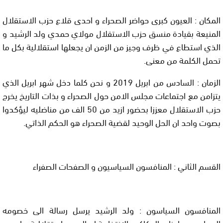
المكان
: العيون كبرى حواضر الصحراء و احدى قلاع حزب الاستقلال
المنيعة بقيادة منسق حزب الاستقلال مولاي حمدي ولد الرشيد و
الذي استطاع في ظرف وجيز من الزمن ان يجعلها استقلالية بكل ما
تحمل الكلمة من معنى.
الزمان
: السادس من ابريل 2019 و نحن كلما دخل شهر ابريل الذي
يتزامن مع اجتماعات مجلس الامن حول الصحراء و بذات التاريخ يخرج
حزب الاستقلال معززا بحضور ازيد من 50 الف من مناضليه ليؤكدوا
بصوت واحد ان الحل الوحيد لقضية الصحراء هو الحكم الذاتي.
القسم الثاني : المنافسون السياسيون و الصفحات الصفراء
المنافسون السياسون
: ولد الرشيد يرسل رسالة الى خصومه
السياسين و احزاب الدكاكين الانتخابية ان العيون استقلالية و ان من