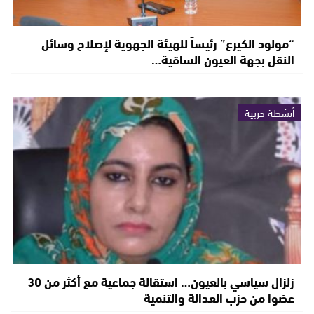
“مولود الكيرع” رئيساً للهيئة الجهوية لإصلاح وسائل
النقل بجهة العيون الساقية…
أنشطة حزبية
زلزال سياسي بالعيون… استقالة جماعية مع أكثر من 30
عضوا من حزب العدالة والتنمية