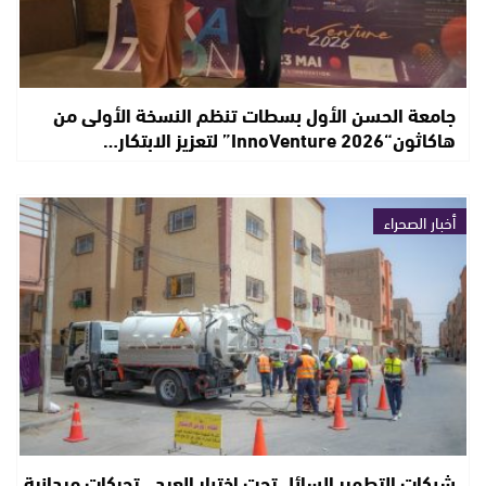
جامعة الحسن الأول بسطات تنظم النسخة الأولى من
هاكاثون“InnoVenture 2026” لتعزيز الابتكار…
أخبار الصحراء
شبكات التطهير السائل تحت اختبار العيد.. تحركات ميدانية