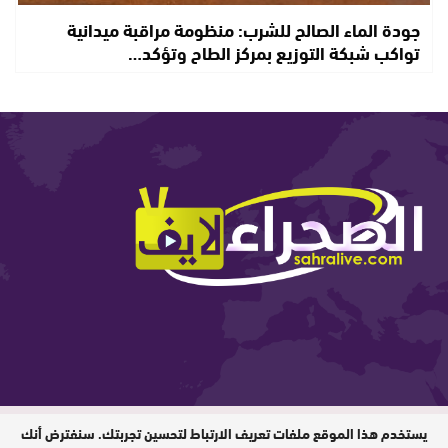
جودة الماء الصالح للشرب: منظومة مراقبة ميدانية
تواكب شبكة التوزيع بمركز الطاح وتؤكد…
يستخدم هذا الموقع ملفات تعريف الارتباط لتحسين تجربتك. سنفترض أنك
المدير المسؤول : ابيبك المحفوظ / جميع