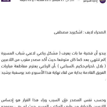
إدارة الموقع
الصحراء لايف : اشكيريد مصطفى
يبدو أن قضية ما بات يعرف ( مشكل رباعي لاعبي شباب المسيرة
)لم تنتهي بعد كما كان متوقعا ،حيث أكد مصدر مقرب من اللاعبين
( بلال ،لحزام،حكيم ،السباعي ) ،أن الرباعي يعتزم مقاطعة مباريات
الفريق القادمة بداية من لقاء نهاية هذا الأسبوع ضد يوسفية برشيد
.
وحسب نفس المصدر فإن السبب وراء هذا القرار هو إحساس
اللاعبين بالخيانة من طرف المكتب المسير ،حيث لم يفي بوعوده