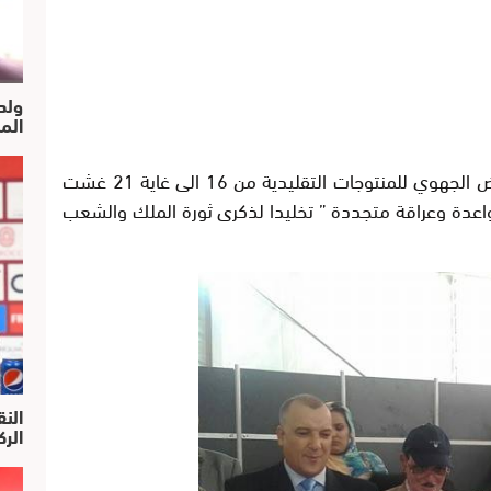
ولد
الم
تعيش مدينة طرفاية على وقع تنظيم للمعرض الجهوي للمنتوجات التقليدية من 16 الى غاية 21 غشت
 واعدة وعراقة متجددة ” تخليدا لذكرى ثورة الملك والشعب
النق
الركرا