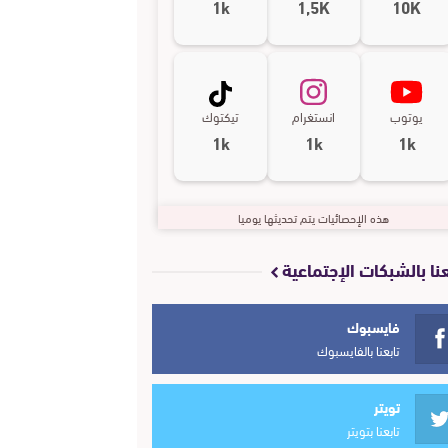
1k
1,5K
10K
يوتوب
انستغرام
تيكتوك
1k
1k
1k
هذه الإحصائيات يتم تحديثها يوميا
عنا بالشبكات الإجتماعية
فايسبوك
تابعنا بالفايسبوك
تويتر
تابعنا بتويتر