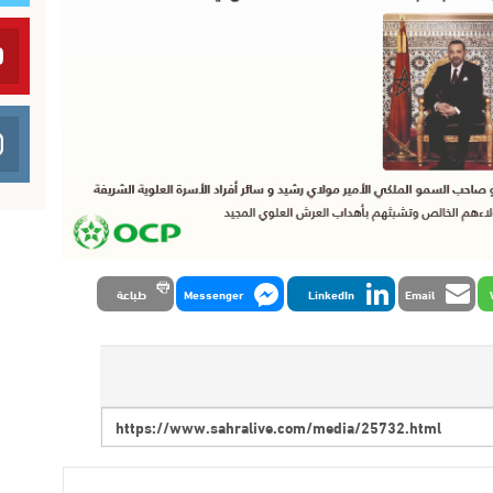
Email
LinkedIn
Messenger
طباعة