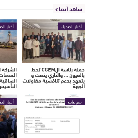
شاهد أيضا
أخبار الصحراء
أخبار الص
حملة رئاسة الCGEM تحط
الشركة ا
بالعيون … والتازي ينصت و
الخدمات 
يتعهد بدعم تنافسية مقاولات
الساقية 
الجهة
التأسيس
منوعات
أخبار الص