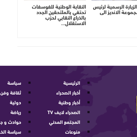
لزيارة الرسمية لرئيس
النقابة الوطنية للفوسفات
جموعة الانديز الى
تحتفي بالملتحقين الجدد
بالذراع النقابي لحزب
الاستقلال…
الرئيسية
سياسة
أخبار الصحراء
ثقافة وفن
أخبار وطنية
دولية
الصحراء لايف TV
رياضة
المجتمع المدني
حوادث و جر
منوعات
سياسة الخ