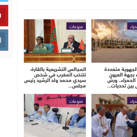
حراء
منوعات
لجهوية متعددة
المجالس التشريعية بالقارة،
بجهة العيون
تنتخب المغرب في شخص
الحمراء.. ورش
سيدي محمد ولد الرشيد رئيس
 بين تحديات…
مجلس…
حراء
منوعات