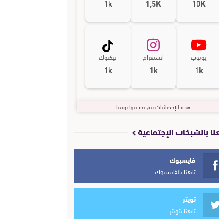
1k
1,5K
10K
يوتوب
انستغرام
تيكتوك
1k
1k
1k
هذه الإحصائيات يتم تحديثها يوميا
عنا بالشبكات الإجتماعية
فايسبوك
تابعنا بالفايسبوك
تويتر
تابعنا بتويتر