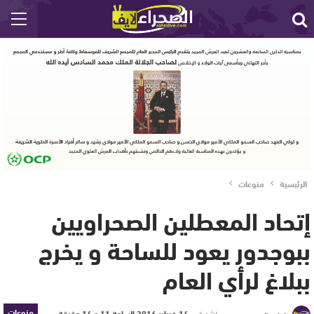
الرئيسية
منوعات
إتحاد المعطلين الصحراويين
ببوجدور يعود للساحة و يخرج
ببلاغ لرأي العام
منوعات
نشر في
14 فبراير 2016 الساعة 11 و 14 دقيقة