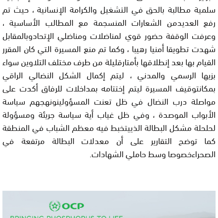
سلمية مطالبة بالحق في التشغيل والكرامة الإنسانية ، حيث تم
رفع العديدمن الشعارات المنسجمة مع المطالب الأساسية ،
وعرفت الوقفة حضور قوي لمناضلات ومناضلي الإتحادوبالمقابل
شهدت تطويقا أمنيا رهيبا ، وكما تم منع المسيرة التي كان المقرر
القيام بها بعد إنطلاقها بأمتارقليلة من طرف مختلف التلاوين سواء
بزيها الرسمي والمدني ، ليتم إكمال الشكل النضالي الراقي
بمكانتوقيف المسيرة ليتم إختتامه بمداخلات للرفاق أكدت على
مواصلة درب النضال في ظل تعنت المسؤولينونهجهم سياسة
الأبواب الموصدة ، وفي ظل غياب أية سياسة جريئة ومسؤولة
لحلحلة مشكل البطالة الذييتخبط فيه معظم الشباب في المنطقة
كما توضح التقارير على أن معدلات البطالة مرتفعة في
الصحراءخصوصا وسط حاملي الشهادات.