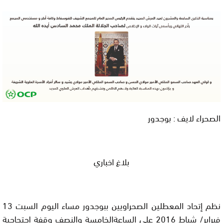
الصحراء لايف : بوجدور
بلاغ اخباري
نظم إتحاد المعطلين الصحراويين ببوجدور مساء اليوم السبت 13
فبراير/ شباط 2016 على الساعةالخامسة والنصف وقفة إحتجاجية