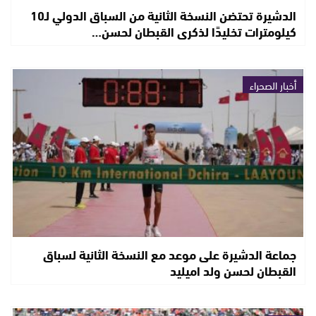
الدشيرة تحتضن النسخة الثانية من السباق الدولي لـ10
كيلومترات تخليدًا لذكرى القبطان لحسن…
أخبار الصحراء
جماعة الدشيرة على موعد مع النسخة الثانية لسباق
القبطان لحسن ولد اميليد