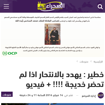
الرئيسية
منوعات
خطير : يهدد بالانتحار اذا لم
تحضر خديجة !!!! + فيديو
منوعات
نشر في
14 فبراير 2016 الساعة 11 و 24 دقيقة
إدارة الموقع