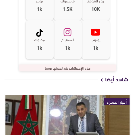
زوار الموقع
فايسبوك
تويتر
1k
1,5K
10K
يوتوب
انستغرام
تيكتوك
1k
1k
1k
هذه الإحصائيات يتم تحديثها يوميا
شاهد أيضا
أخبار الصحراء