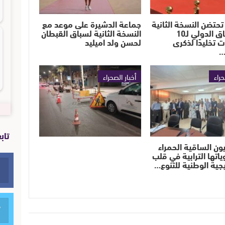
تحتضن النسخة الثانية
جماعة الدشيرة على موعد مع
من السباق الدولي لـ10
النسخة الثانية لسباق القبطان
ت تخليدًا لذكرى
لحسن ولد اميليد
…
حراء
أخبار الصحراء
تاب
ون الساقية الحمراء
ياتها الترابية في قلب
يجية الوطنية للتنوع…