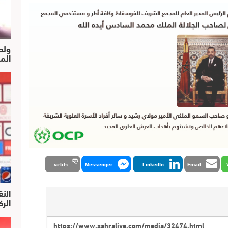
ولد
الم
Email
LinkedIn
Messenger
طباعة
النق
الركرا