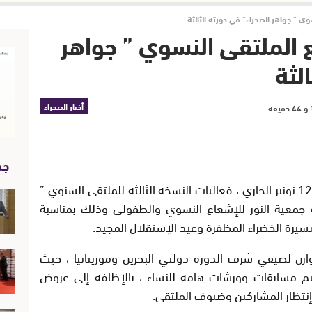
ي ” جواهر الصحراء” في دورته الثالثة
 الملتقى النسوي ” جواهر
لثة
أخبار الصحراء
جد
تحتضن مدينة السمارة في الفترة من 10 الى12 نونبر الجاري ، فعاليات النسخة الثالثة للملتقى السنوي ”
 جمعية النور للإشعاع النسوي والطفولي وذلك بمناسبة
لمسيرة الخضراء المظفرة وعيد الإستقلال المجيد.
ازن لضيفي شرف الدورة دولتي البحرين وموريتانيا ، حيث
م مسابقات وورشات هامة للنساء ، بالإظافة إلى عروض
تظار المشاركين وضيوف الملتقى.