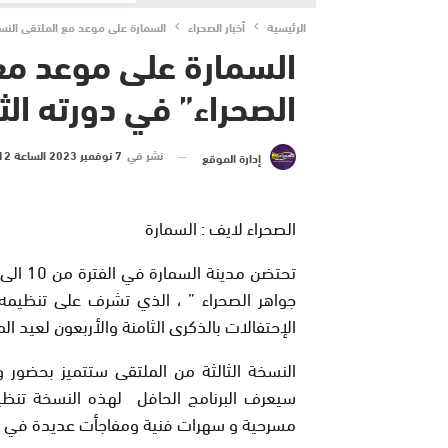
الرئيسية
أخبار الصحراء
السمارة على موعد مع الملتقى النسو
السمارة على موعد مع
الصحراء” في دورته الثا
نشر في
7 نوفمبر 2023 الساعة 12 و 44 دقيقة
إدارة الموقع
الصحراء لايف : السمارة
جواهر الصحراء ” ، الذي تشرف على تنظيمه
الإحتفالات بالذكرى الثامنة والأربعون لعيد ا
النسخة الثالثة من الملتقى ستتميز بحضور و
سيعرف البرنامج الحافل لهذه النسخة تنظي
مسرحية و سهرات فنية ومفاجأت عديدة في إن