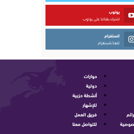
يوتوب
اشترك بقناتنا على يوتوب
انستغرام
تابعنا بانستغرام
حوارات
دولية
أنشطة حزبية
للإشهار
ائم
فريق العمل
صوصية
للتواصل معنا