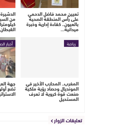
تعيين محمد فاضل الدحمي
الدشيرة 
على رأس المنطقة الصحية
بالعيون.. كفاءة إدارية وخبرة
كيلومترا
ميدانية…
القبطان
رياضة
أخبار الص
المغرب.. المحارب الأخير في
جهة العي
المونديال وحصاد رؤية ملكية
تضع أولو
صنعت قوة كروية لا تعرف
الاسترات
المستحيل
تعليقات الزوار