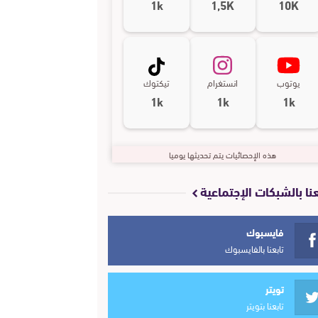
1k
1,5K
10K
يوتوب
انستغرام
تيكتوك
1k
1k
1k
هذه الإحصائيات يتم تحديثها يوميا
عنا بالشبكات الإجتماعية
فايسبوك
تابعنا بالفايسبوك
تويتر
تابعنا بتويتر