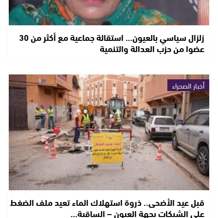
زلزال سياسي بالعيون… استقالة جماعية مع أكثر من 30
عضوا من حزب العدالة والتنمية
أخبار الصحراء
قبل عيد الأضحى.. ذروة استهلاك الماء تعيد ملف الضغط
على الشبكات بجهة العيون – الساقية…