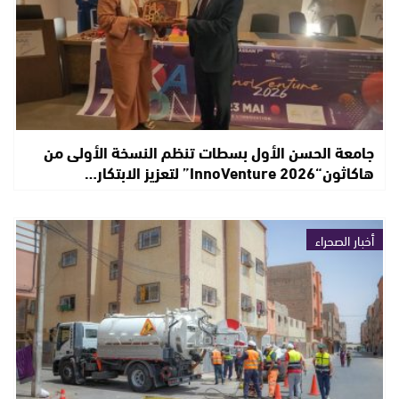
جامعة الحسن الأول بسطات تنظم النسخة الأولى من
هاكاثون“InnoVenture 2026” لتعزيز الابتكار…
أخبار الصحراء