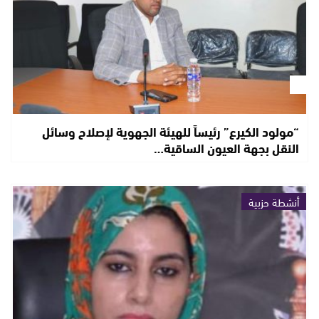
“مولود الكيرع” رئيساً للهيئة الجهوية لإصلاح وسائل
النقل بجهة العيون الساقية…
أنشطة حزبية