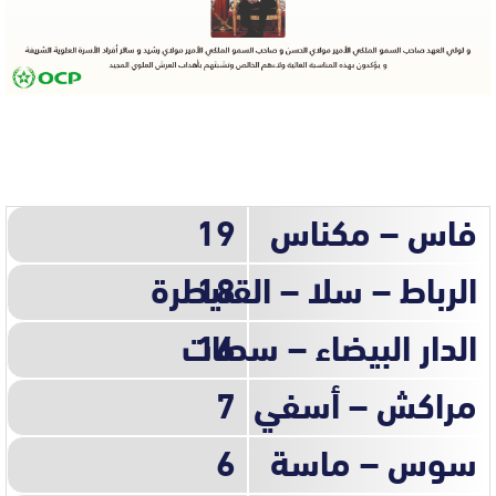
فاس – مكناس
19
18
الرباط – سلا – القنيطرة
16
الدار البيضاء – سطات
مراكش – أسفي
7
سوس – ماسة
6