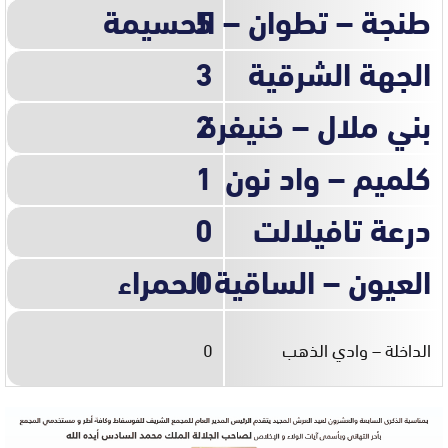
5
طنجة – تطوان – الحسيمة
الجهة الشرقية
3
بني ملال – خنيفرة
2
كلميم – واد نون
1
درعة تافيلالت
0
0
العيون – الساقية الحمراء
الداخلة – وادي الذهب
0