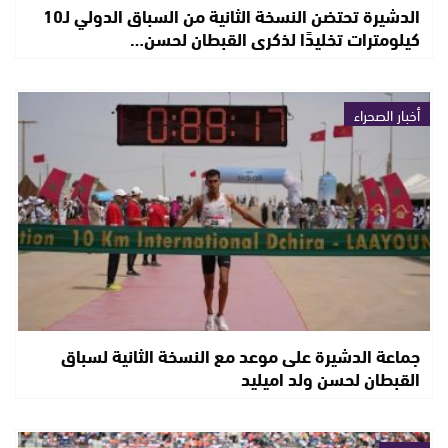
الدشيرة تحتضن النسخة الثانية من السباق الدولي لـ10
كيلومترات تخليدًا لذكرى القبطان لحسن…
أخبار الصحراء
جماعة الدشيرة على موعد مع النسخة الثانية لسباق
القبطان لحسن ولد اميليد