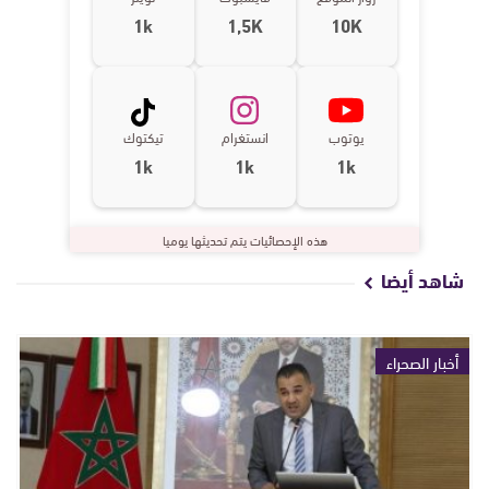
1k
1,5K
10K
يوتوب
انستغرام
تيكتوك
1k
1k
1k
هذه الإحصائيات يتم تحديثها يوميا
شاهد أيضا
أخبار الصحراء