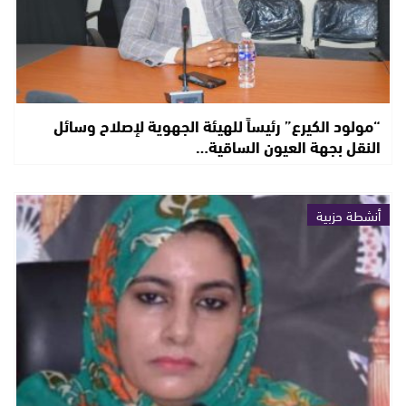
“مولود الكيرع” رئيساً للهيئة الجهوية لإصلاح وسائل
النقل بجهة العيون الساقية…
أنشطة حزبية