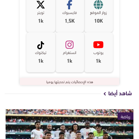
زوار الموقع
فايسبوك
تويتر
1k
1,5K
10K
يوتوب
انستغرام
تيكتوك
1k
1k
1k
هذه الإحصائيات يتم تحديثها يوميا
شاهد أيضا
رياضة