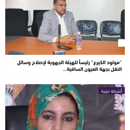
“مولود الكيرع” رئيساً للهيئة الجهوية لإصلاح وسائل
النقل بجهة العيون الساقية…
أنشطة حزبية