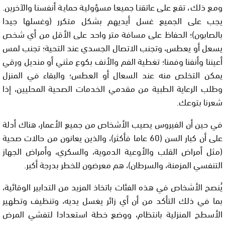
ومع ذلك، تقع على عاتقنا جميعا مسؤولية حماية أنفسنا والآخرين.
يجب على الجميع غسل أيديهم بشكل متكرر (وغسلها جيدا
بالصابون)؛ الحفاظ على مسافة متر واحد على الأقل من أي شخص
يسعل أو يعطس، وتجنب الاتصال الجسدي عند التحية؛ تجنب لمس
أعيننا وأنفنا وفمنا؛ تغطية الفم والأنف بكوع مثني أو منديل ورقي
يمكن التخلص منه عند السعال أو العطس؛ والبقاء في المنزل
وطلب الرعاية الطبية من مقدمي الخدمات الصحية المحليين، إذا
شعرنا بتوعك.
في حين أن الفيروس يصيب الأشخاص من جميع الأعمار، هناك أدلة
على أن كبار السن (60 عاما فأكثر)، والذين يعانون من حالات صحية
(مثل أمراض القلب والأوعية الدموية، والسكري، وأمراض الجهاز
التنفسي المزمنة، والسرطان)، هم معرضون للخطر بدرجة أكبر.
يُنصح الأشخاص في هذه الفئات باتخاذ المزيد من التدابير الوقائية،
بما في ذلك التأكد من أن أي زائر يغسل يديه، وتنظيف وتطهير
الأسطح المنزلية بانتظام، ووضع خطة استعدادا لتفشي المرض