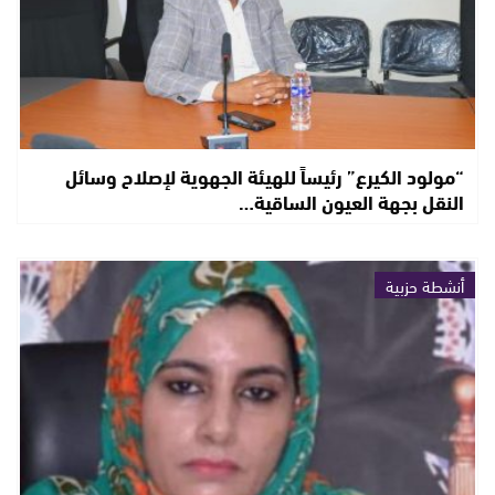
“مولود الكيرع” رئيساً للهيئة الجهوية لإصلاح وسائل
النقل بجهة العيون الساقية…
أنشطة حزبية