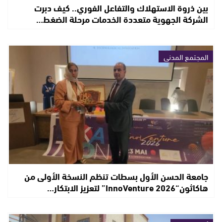
بين ذروة الاستهلاك والتفاعل الفوري.. كيف دبرت
الشركة الجهوية متعددة الخدمات مرحلة الضغط…
المجتمع المدني
جامعة الحسن الأول بسطات تنظم النسخة الأولى من
هاكاثون“InnoVenture 2026” لتعزيز الابتكار…