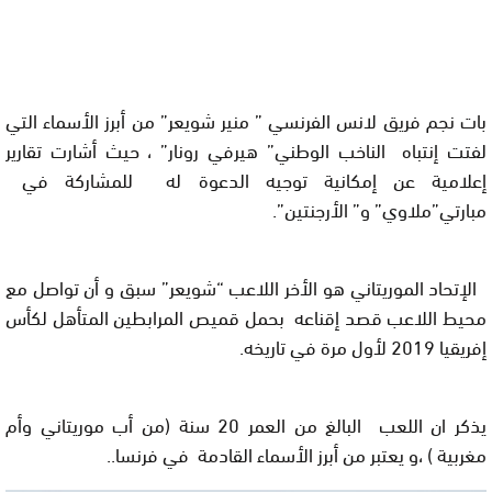
بات نجم فريق لانس الفرنسي ” منير شويعر” من أبرز الأسماء التي
لفتت إنتباه الناخب الوطني” هيرفي رونار” ، حيث أشارت تقارير
إعلامية عن إمكانية توجيه الدعوة له للمشاركة في
مبارتي”ملاوي” و” الأرجنتين”.
الإتحاد الموريتاني هو الأخر اللاعب “شويعر” سبق و أن تواصل مع
محيط اللاعب قصد إقناعه بحمل قميص المرابطين المتأهل لكأس
إفريقيا 2019 لأول مرة في تاريخه.
يذكر ان اللعب البالغ من العمر 20 سنة (من أب موريتاني وأم
مغربية ) ،و يعتبر من أبرز الأسماء القادمة في فرنسا..