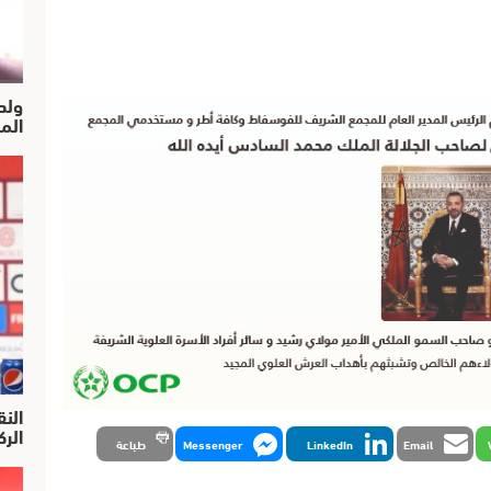
ولد
الم
النق
الركرا
Email
LinkedIn
Messenger
طباعة