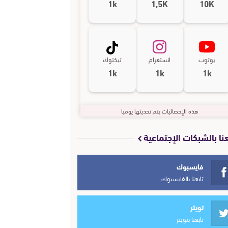
1k
1,5K
10K
يوتوب
انستغرام
تيكتوك
1k
1k
1k
هذه الإحصائيات يتم تحديثها يوميا
عنا بالشبكات الإجتماعية
فايسبوك
تابعنا بالفايسبوك
تويتر
تابعنا بتويتر