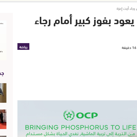
رجاء أيت إعزة
عود بفوز كبير أمام رجاء
رياضة
جد