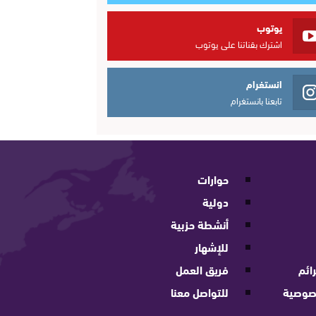
يوتوب
اشترك بقناتنا على يوتوب
انستغرام
تابعنا بانستغرام
حوارات
دولية
أنشطة حزبية
للإشهار
ائم
فريق العمل
صوصية
للتواصل معنا