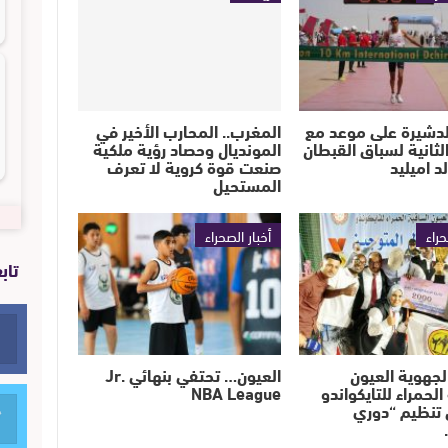
لدشيرة على موعد مع
المغرب.. المحارب الأخير في
لثانية لسباق القبطان
المونديال وحصاد رؤية ملكية
 اميليد
صنعت قوة كروية لا تعرف
المستحيل
حراء
أخبار الصحراء
تاب
لجهوية العيون
العيون… تحتفي بنهائي Jr.
لحمراء للتايكواندو
NBA League
 تنظيم “دوري