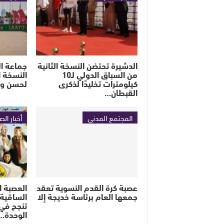
الدشيرة تحتضن النسخة الثانية
جماعة ا
من السباق الدولي لـ10
النسخة ا
كيلومترات تخليدًا لذكرى
لحسن ولد
القبطان…
المجتمع المدني
أخبار الص
عصبة كرة القدم النسوية تعقد
العصبة ا
جمعها العام برئاسة خديجة إلا
الساقية ا
تنجح في
الوحدة…