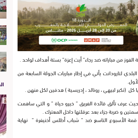
 الفوز من مباراته ضد رجاء” أيت إعزة” بستة أهداف لواحد .
البلدي لتارودانت يأتي في إطار مباريات الجولة السابعة من
أول.
الص
ل (تكبر لبيهي ، رونالد ، إدريسية ) هدفين لكل منهن .
حيث عرف تألق قائدة الفريق ” خيرو حياة ” و التي ساهمت
تين و ضربة جزاء بعد عرقلتها داخل المعترك .
 قمة الأسبوع التاسع ضد ” شباب أطلس أخنيفرة ” نهاية