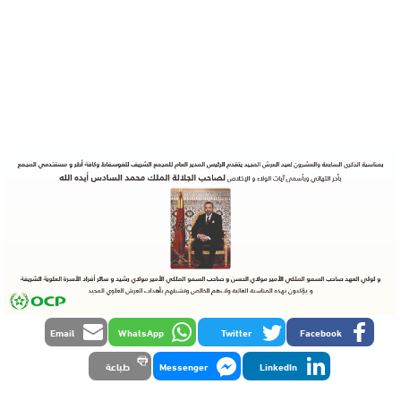
Email
WhatsApp
Twitter
Facebook
LinkedIn
Messenger
طباعة