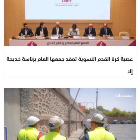
عصبة كرة القدم النسوية تعقد جمعها العام برئاسة خديجة
إلا
مستجدات