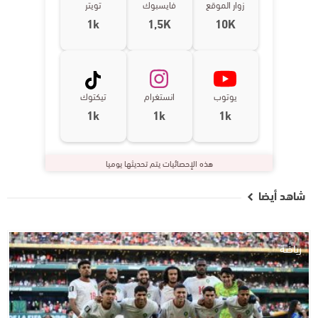
زوار الموقع
فايسبوك
تويتر
1k
1,5K
10K
يوتوب
انستغرام
تيكتوك
1k
1k
1k
هذه الإحصائيات يتم تحديثها يوميا
شاهد أيضا
رياضة