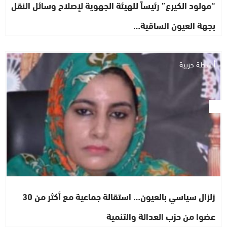
“مولود الكيرع” رئيساً للهيئة الجهوية لإصلاح وسائل النقل
بجهة العيون الساقية…
أنشطة حزبية
زلزال سياسي بالعيون… استقالة جماعية مع أكثر من 30
عضوا من حزب العدالة والتنمية