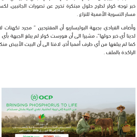
خبر توجه كولر لطرح حلول مبتكرة تخرج عن تصورات الجانبين، لكس
مسار التسوية الأممية للنزاع .
‎وأضاف القيادي بجبهة البوليساريو أن المقترحين ” مجرد تكهنات لا
لدينا أي خبر حولها”، مشيرا الى أن هورست كولر لم يبلغ الجبهة بأ
كما لم يبلغها من أي طرف أمميا أخر، لافتا الى أن البيت الأبيض من
الراكدة بالملف .