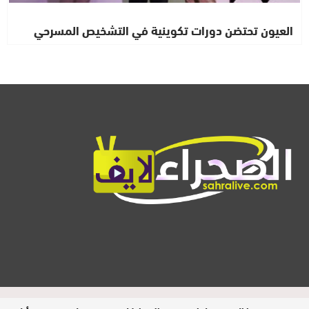
العيون تحتضن دورات تكوينية في التشخيص المسرحي
المدير المسؤول : ابيبك المحفوظ / جميع