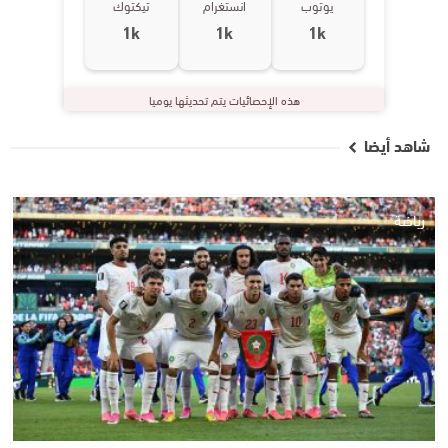
يوتوب
انستغرام
تيكتوك
1k
1k
1k
هذه الإحصائيات يتم تحديثها يوميا
شاهد أيضا
رياضة