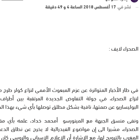
نشر في
17 أغسطس 2018 الساعة 4 و 49 دقيقة
الصحراء لايف :
في طار الأخبار المتواترة عن عزم المبعوث الأممي لنزاع كولر طرح م
لنزاع الصحراء، في جولة التفاوض الجديدة المرتقبة بين أطراف 
البوليساريو عن صمتها، نافية بشكل مطلق توصلها بأي شيء بهذا ا
ونفى منسق الجبهة مع المينورسو أمحمد خداد، علمه بأي مق
الصحراء، مشيرا الى إن مواضوع الفيدرالية لا يخرج عن نطاق الدعاي
المغرب بالترويج لها، مع الإشارة أن الإعلام الإسباني والروسي كا