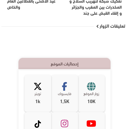
تفكيك شبكة لتهريب السلاح و
عيد الأضحى بالقطاعين العام
المخدرات بين المغرب والجزائر
والخاص
و إلقاء القبض على جند
تعليقات الزوار
إحصائيات الموقع
زوار الموقع
فايسبوك
تويتر
1k
1,5K
10K