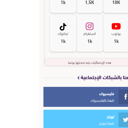
1k
1,5K
10K
يوتوب
انستغرام
تيكتوك
1k
1k
1k
هذه الإحصائيات يتم تحديثها يوميا
عنا بالشبكات الإجتماعية
فايسبوك
تابعنا بالفايسبوك
تويتر
تابعنا بتويتر