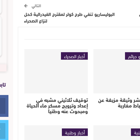
التالي
البوليساريو تنفي طرح كولر لمقترح الفيدرالية كحل
لنزاع الصحراء
 جرائم
أخبار الصحراء
تاب
تنشر وثيقة مزيفة عن
توقيف ثلاثيني مشبه في
اط مغاربة
إعداد وترويج مسكر ماء الحياة
ومبحوث عنه وطنيا
نية
أخبار وطنية