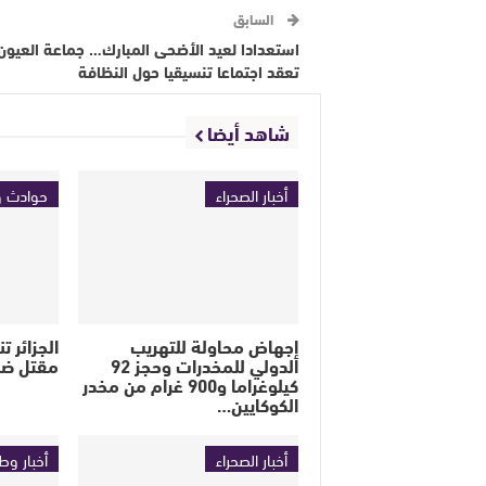
السابق
استعدادا لعيد الأضحى المبارك… جماعة العيون
تعقد اجتماعا تنسيقيا حول النظافة
شاهد أيضا
أخبار الصحراء
حوادث و
إجهاض محاولة للتهريب
الجزائر 
الدولي للمخدرات وحجز 92
مقتل ضب
كيلوغراما و900 غرام من مخدر
الكوكايين…
أخبار الصحراء
أخبار وط