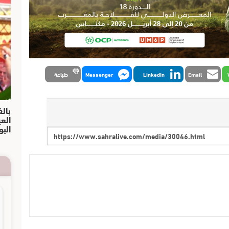
Email
LinkedIn
Messenger
طباعة
بالف
الع
البو