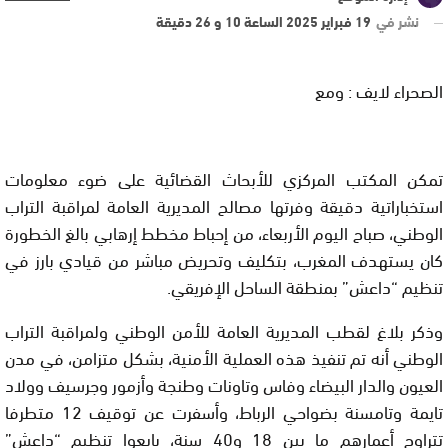
نشر في
19 فبراير 2025 الساعة 10 و 26 دقيقة
الصحراء لايف : ومع
تمكن المكتب المركزي للأبحاث القضائية على ضوء معلومات
استخباراتية دقيقة وفرتها مصالح المديرية العامة لمراقبة التراب
الوطني، صباح اليوم الأربعاء، من إحباط مخطط إرهابي بالغ الخطورة
كان يستهدف المغرب، بتكليف وتحريض مباشر من قيادي بارز في
تنظيم “داعش” بمنطقة الساحل الإفريقي.
وذكر بلاغ لقطب المديرية العامة للأمن الوطني ولمراقبة التراب
الوطني أنه تم تنفيذ هذه العملية الأمنية، بشكل متزامن، في مدن
العيون والدار البيضاء وفاس وتاونات وطنجة وأزمور وجرسيف وولاد
تايمة وتامسنة بضواحي الرباط، وأسفرت عن توقيف 12 متطرفا
تتراوح أعمارهم ما بين 18 و40 سنة، بايعوا تنظيم “داعش”