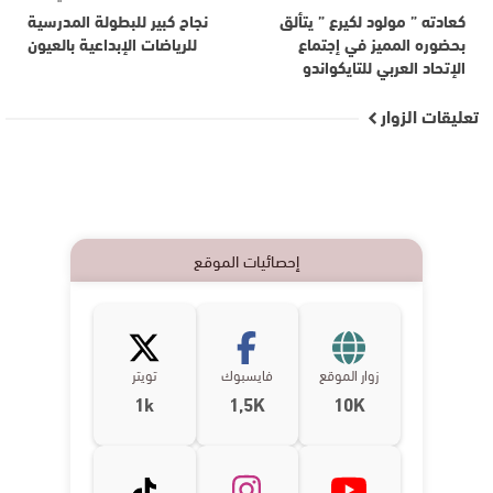
كعادته ” مولود لكيرع ” يتألق
نجاح كبير للبطولة المدرسية
بحضوره المميز في إجتماع
للرياضات الإبداعية بالعيون
الإتحاد العربي للتايكواندو
تعليقات الزوار
إحصائيات الموقع
زوار الموقع
فايسبوك
تويتر
1k
1,5K
10K