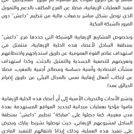
تنفيذ العمليات الإرهابية، فضلا عن الفرع المكلف بالدعم والتمويل
الذي توصل بشكل مباشر بدفعات مالية من تنظيم “داعش” دون
المرور بالشبكة البنكية.
وبخصوص المشاريع الإرهابية الوشيكة التي حددها فرع “داعش”
بمنطقة الساحل لأعضاء هذه الخلية الإرهابية، فتتمثل في
استهداف عناصر القوة العمومية عن طريق استدراجهم واختطافهم
وتعريضهم للتصفية الجسدية والتمثيل بالجثث، وكذا استهداف
منشآت اقتصادية وأمنية حساسة ومصالح أجنبية بالمغرب، فضلا
عن ارتكاب أفعال إرهابية تمس بالمجال البيئي عن طريق إضرام
الحرائق عمدا.
وتشير الأبحاث والتحريات الأمنية إلى أن أعضاء هذه الخلية الإرهابية
قاموا مؤخرا بعمليات ميدانية لتحديد المواقع المستهدفة بعدة
مدن مغربية، كما حصلوا على “مباركة” تنظيم “داعش” بمنطقة
الساحل لمشروعهم الإرهابي، حيث توصلوا بشريط يبارك ويحرض
على تنفيذ هذه العملية، وذلك إيذانا بانتقالهم للتنفيذ المادي