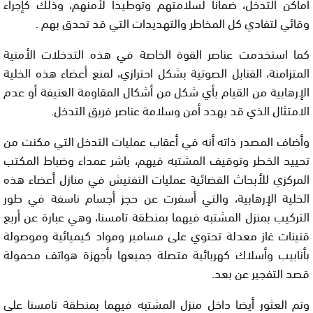
أماكن التدخل، ضمانا لسلامتهم وتوطيدا لأمنهم، وذلك كإجراء
وقائي لتفادي كل المخاطر والتهديدات التي قد تحدق بهم .
كما استخدمت عناصر القوة الخاصة في هذه التدخلات الأمنية
المتزامنة، القنابل الصوتية بشكل احترازي، لمنع أعضاء هذه الخلية
الإرهابية من القيام بأي شكل من أشكال المقاومة العنيفة أو عدم
الامتثال الذي قد يهدد أمن وسلامة عناصر فريق التدخل.
وأضاف المصدر ذاته أنه في أعقاب عمليات التدخل التي مكنت من
تحييد الخطر وتوقيف المشتبه فيهم، باشر عمداء وضباط المكتب
المركزي للأبحاث القضائية عمليات التفتيش في منازل أعضاء هذه
الخلية الإرهابية، والتي أسفرت عن حجز أجسام ناسفة في طور
التركيب بمنزل المشتبه فيهما بمنطقة تامسنا، وهي عبارة عن أربع
قنينات غاز معدلة تحتوي على مسامير ومواد كيميائية وموصولة
بأنابيب وأسلاك كهربائية متصلة جميعها بأجهزة هواتف محمولة
قصد التفجير عن بعد.
وتم العثور أيضا داخل منزل المشتبه فيهما بمنطقة تامسنا على