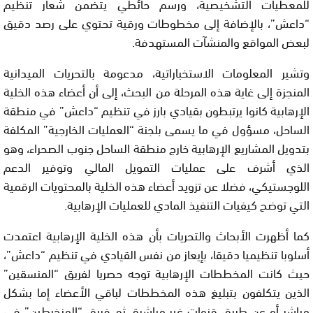
للمعطيات التشخيصية، ورسم حائطي يتضمن شعار تنظيم
“داعش”، بالإضافة إلى مخطوطات ورقية تحتوي على رصد دقيق
لبعض المواقع والمنشآت المستهدفة.
وتشير المعلومات الاستخباراتية، مدعومة بالتحريات الميدانية
المنجزة إلى غاية هذه المرحلة من البحث، إلى أن أعضاء هذه الخلية
الإرهابية كانوا يرتبطون بقيادي بارز في تنظيم “داعش” في منطقة
الساحل، مسؤول في ما يسمى بلجنة “العمليات الخارجية” المكلفة
بتدويل المشاريع الإرهابية خارج منطقة الساحل جنوب الصحراء، وهو
الذي أشرف على عمليات التمويل المالي وتوفير الدعم
اللوجستيكي، فضلا عن تزويد أعضاء هذه الخلية بالمحتويات الرقمية
التي توضح كيفيات التنفيذ المادي للعمليات الإرهابية.
كما أظهرت الأبحاث والتحريات بأن هذه الخلية الإرهابية اعتمدت
أسلوبا تنظيميا دقيقا، بإيعاز من نفس القيادي في تنظيم “داعش”،
حيث كانت المخططات الإرهابية توجه حصريا لفريق “المنسقين”
الذين يتكلفون بتبليغ هذه المخططات لباقي الأعضاء إما بشكل
مباشر أو عن طريق قنوات غير مباشرة، ثم فريق “المنخرطين” في