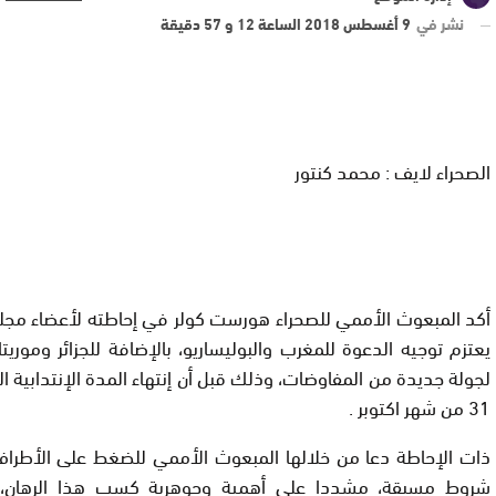
نشر في
9 أغسطس 2018 الساعة 12 و 57 دقيقة
الصحراء لايف : محمد كنتور
أكد المبعوث الأممي للصحراء هورست كولر في إحاطته لأعضاء مجلس
يعتزم توجيه الدعوة للمغرب والبوليساريو، بالإضافة للجزائر وموريتان
لجولة جديدة من المفاوضات، وذلك قبل أن إنتهاء المدة الإنتدابية ال
31 من شهر اكتوبر .
ذات الإحاطة دعا من خلالها المبعوث الأممي للضغط على الأطراف 
شروط مسبقة، مشددا على أهمية وجوهرية كسب هذا الرهان، لاف