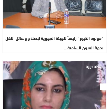
“مولود الكيرع” رئيساً للهيئة الجهوية لإصلاح وسائل النقل
بجهة العيون الساقية…
أنشطة حزبية