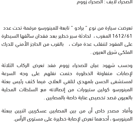
الصحراء لايف : الصحراء زووم
تعرضت سيارة من نوع ” برادو ” تابعة للمينورسو مرقمة تحت عدد
1612/61 المغرب ، لحادثة سير خطير بعد فقدان سائقها السيطرة
على المقود لتنقلب عدة مرات ، بالقرب من الحاجز الأمني للدرك
الملكي شرق العيون .
وحسب شهود عيان للصحراء زووم فقد تعرض الركاب الثلاثة
لإصابات متفاوتة الخطورة حتمت نقلهم على وجه السرعة
لمستشفى الحسن بلمهدي لتلقي العلاج، فيما كثف رئيس بعثة
المينورسو كولين ستيورات من إتصالاته مع السلطات المحلية
بالعيون قصد تخصيص عناية خاصة بالمصابين .
وأفاد مصدر خاص أن من بين المصابين عسكريين اثنيين ببعثة
المينورسو ، أحدهما تعرض لإصابة خطيرة على مستوى الرأس.