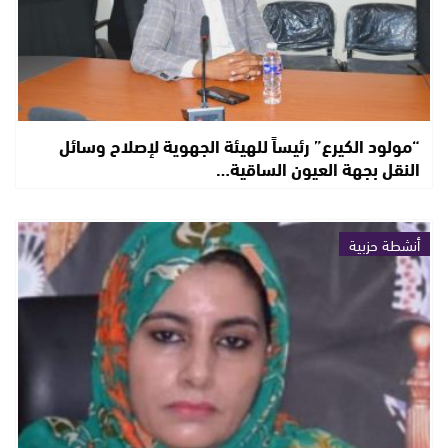
“مولود الكيرع” رئيساً للهيئة الجهوية لإصلاح وسائل
النقل بجهة العيون الساقية…
أنشطة حزبية