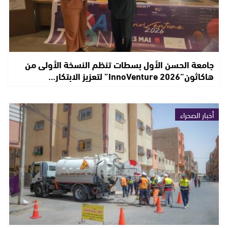
جامعة الحسن الأول بسطات تنظم النسخة الأولى من
هاكاثون“InnoVenture 2026” لتعزيز الابتكار…
أخبار الصحراء