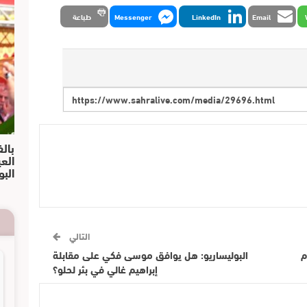
Email
LinkedIn
Messenger
طباعة
بالف
الع
البو
التالي
م
البوليساريو: هل يوافق موسى فكي على مقابلة
إبراهيم غالي في بئر لحلو؟