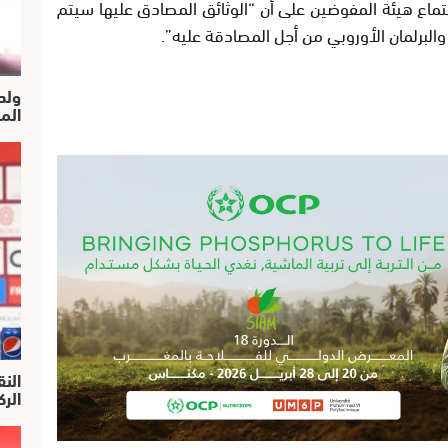
ماع هيئة المفوضين على أن “الوثائق المصادق عليها سيتم
لبرلمان الأوروبي من أجل المصادقة عليه”.
ولد
الم
النق
الركرا