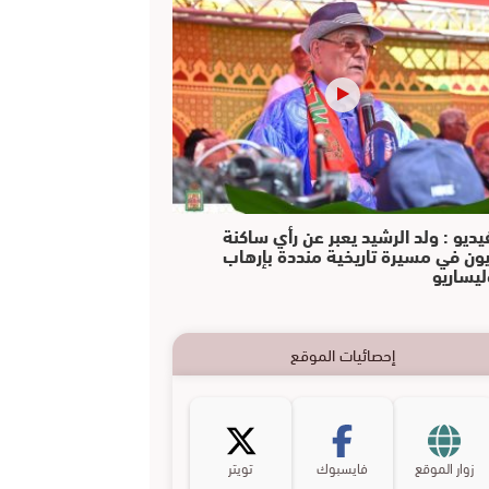
يديو : ولد الرشيد يعبر عن رأي ساكنة
يون في مسيرة تاريخية منددة بإرهاب
ليساريو
إحصائيات الموقع
زوار الموقع
فايسبوك
تويتر