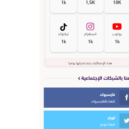
1k
1,5K
10K
يوتوب
انستغرام
تيكتوك
1k
1k
1k
هذه الإحصائيات يتم تحديثها يوميا
عنا بالشبكات الإجتماعية
فايسبوك
تابعنا بالفايسبوك
تويتر
تابعنا بتويتر