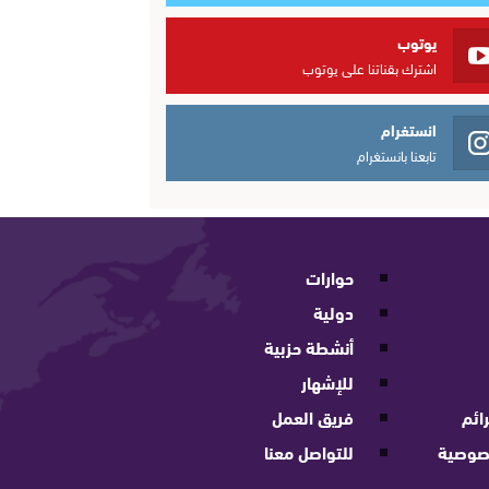
يوتوب
اشترك بقناتنا على يوتوب
انستغرام
تابعنا بانستغرام
حوارات
دولية
أنشطة حزبية
للإشهار
ائم
فريق العمل
صوصية
للتواصل معنا