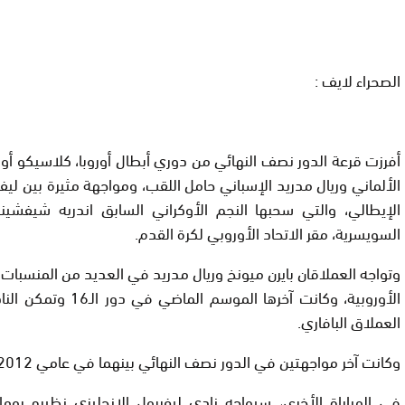
الصحراء لايف :
أفرزت قرعة الدور نصف النهائي من دوري أبطال أوروبا، كلاسيكو أور
الألماني وريال مدريد الإسباني حامل اللقب، ومواجهة مثيرة بين ليفر
الإيطالي، والتي سحبها النجم الأوكراني السابق اندريه شيفشي
السويسرية، مقر الاتحاد الأوروبي لكرة القدم.
وتواجه العملاقان بايرن ميونخ وريال مدريد في العديد من المنسبات
الأوروبية، وكانت آخرها الموس
العملاق البافاري.
وكانت آخر مواجهتين في الدور نصف النهائي بينهما في عامي 2012 و 2014.
في المباراة الأخرى، سيواجه نادي ليفربول الإنجليزي نظيره روما