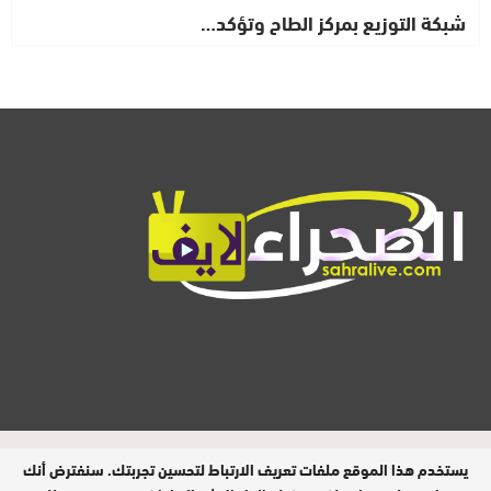
شبكة التوزيع بمركز الطاح وتؤكد…
المدير المسؤول : ابيبك المحفوظ / جميع
يستخدم هذا الموقع ملفات تعريف الارتباط لتحسين تجربتك. سنفترض أنك
الحقوق محفوظة © 2026