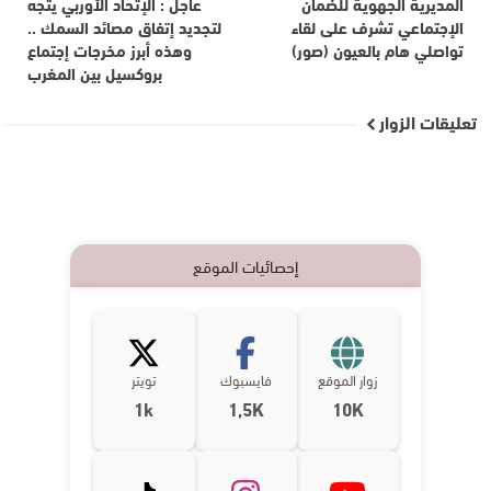
المديرية الجهوية للضمان
عاجل : الإتحاد الأوربي يتجه
الإجتماعي تشرف على لقاء
لتجديد إتفاق مصائد السمك ..
تواصلي هام بالعيون (صور)
وهذه أبرز مخرجات إجتماع
بروكسيل بين المغرب
تعليقات الزوار
إحصائيات الموقع
زوار الموقع
فايسبوك
تويتر
1k
1,5K
10K