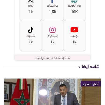
زوار الموقع
فايسبوك
تويتر
1k
1,5K
10K
يوتوب
انستغرام
تيكتوك
1k
1k
1k
هذه الإحصائيات يتم تحديثها يوميا
شاهد أيضا
أخبار الصحراء