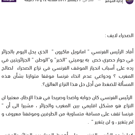
إدارة الموقع
الصحراء لايف :
أفاد الرئيس الفرنسي ” امانويل ماكرون ” الذي يحل اليوم بالجزائر
في حوار حصري خص به يوميتي “الخبر” و”الوطن ” الجزائريتين في
رده على أسباب انحياز الموقف الفرنسي في نزاع الصحراء لصالح
المغرب ؟ ودواعي عدم اتخاء فرنسا موقفا متوازنا بشأن هذه
المسألة للضغط من أجل حل هذا النزاع العالق؟.
الرئيس الفرنسي كان جوابه واضحا وصريحا في هذا الإطار، معتبرا ان
النزاع هو مشكل اقليمي بين المغرب والجزائر ، مشيرا الى أن ”
فرنسا تقف على مسافة متساوية من الطرفين وموقفنا معروف و
لم يتغير ، و لن يتغير ” .
كما شدد الرئيس الفرنسي على أهمية الحوار بين الجزائر والمغرب