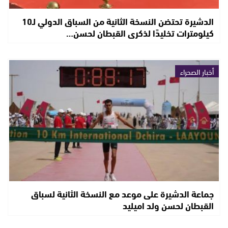
الدشيرة تحتضن النسخة الثانية من السباق الدولي لـ10
كيلومترات تخليدًا لذكرى القبطان لحسن…
أخبار الصحراء
جماعة الدشيرة على موعد مع النسخة الثانية لسباق
القبطان لحسن ولد اميليد