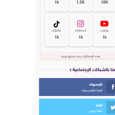
1k
1,5K
10K
يوتوب
انستغرام
تيكتوك
1k
1k
1k
هذه الإحصائيات يتم تحديثها يوميا
عنا بالشبكات الإجتماعية
فايسبوك
تابعنا بالفايسبوك
تويتر
تابعنا بتويتر