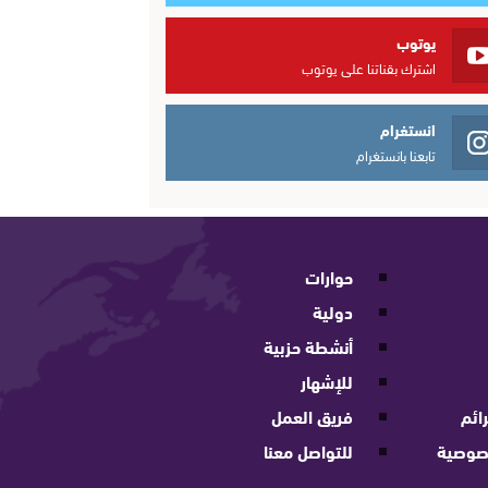
يوتوب
اشترك بقناتنا على يوتوب
انستغرام
تابعنا بانستغرام
حوارات
دولية
أنشطة حزبية
للإشهار
ائم
فريق العمل
صوصية
للتواصل معنا