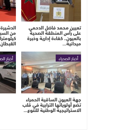
تعيين محمد فاضل الدحمي
الدشيرة 
على رأس المنطقة الصحية
بالعيون.. كفاءة إدارية وخبرة
كيلومترا
ميدانية…
القبطان
أخبار الصحراء
أخبار الص
جهة العيون الساقية الحمراء
تضع أولوياتها الترابية في قلب
الاستراتيجية الوطنية للتنوع…