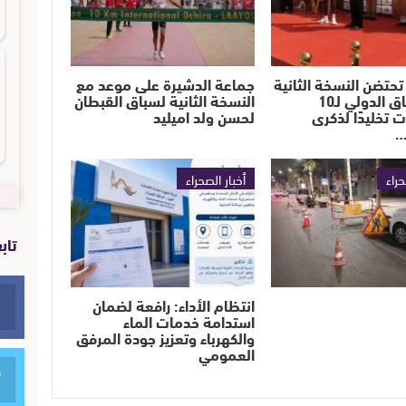
تحتضن النسخة الثانية
جماعة الدشيرة على موعد مع
من السباق الدولي لـ10
النسخة الثانية لسباق القبطان
ت تخليدًا لذكرى
لحسن ولد اميليد
…
حراء
أخبار الصحراء
تاب
انتظام الأداء: رافعة لضمان
استدامة خدمات الماء
والكهرباء وتعزيز جودة المرفق
العمومي