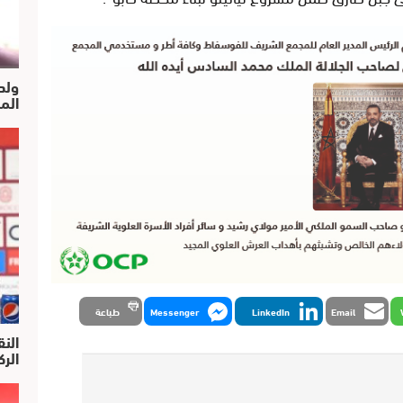
ولد
الم
Email
LinkedIn
Messenger
طباعة
النق
الركرا