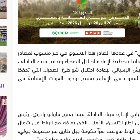
ي” في عددها الصادر هذا الاسبوع في خبر منسوب لمصادر
نيا بتخطيط لإعادة احتلال الصحراء وتدمير ميناء الداخلة ،
 التي أصدرها الجيش الإسباني لإعادة احتلال شواطئ الصحراء، التي تحفظ
ي للمغرب في الإقليم يسمح بوجود القوات الإسبانية في
الص
اني لإدارة ميناء الداخلة، فيما يقترح ماريانو راخوي، رئيس
 في إطار التنسيق الأمني الذي يعرفه مع الرباط في شمال
ن الرباط فاوضت سرّاً حكومة جبل طارق عبر مجموعة جولي،
ى جبل طارق ضمن مشروع ليانيتو لبناء محطة كابو”.