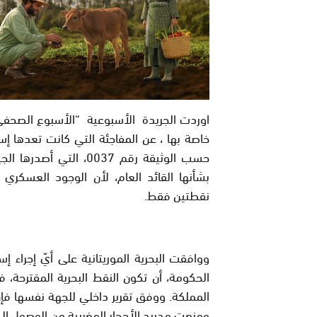
اوردت الجريدة الأسبوعية “الأسبوع الصحف
خاصة بها ، عن المفاجئة التي كانت تعدها إسبا
حسب الوثيقة رقم 0037،
بشأنها القائد العام، لأن الوجود العسكر
نقطتين فقط.
ووافقت البحرية الموريتانية على أيّ إجراء إسب
الحكومة، أن تكون النقط البحرية المقترحة،
المملكة. ووفق تقرير داخلي للجهة نفسها فإ
ومنعت مدريد الأحجار المغربية من الوصول إل