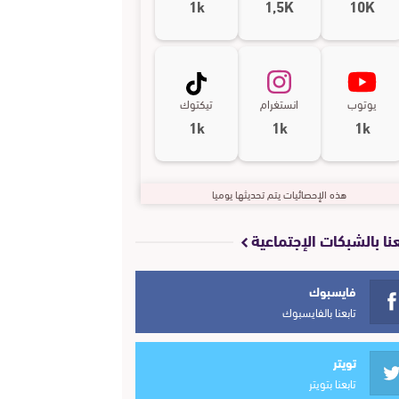
1k
1,5K
10K
يوتوب
انستغرام
تيكتوك
1k
1k
1k
هذه الإحصائيات يتم تحديثها يوميا
عنا بالشبكات الإجتماعية
فايسبوك
تابعنا بالفايسبوك
تويتر
تابعنا بتويتر