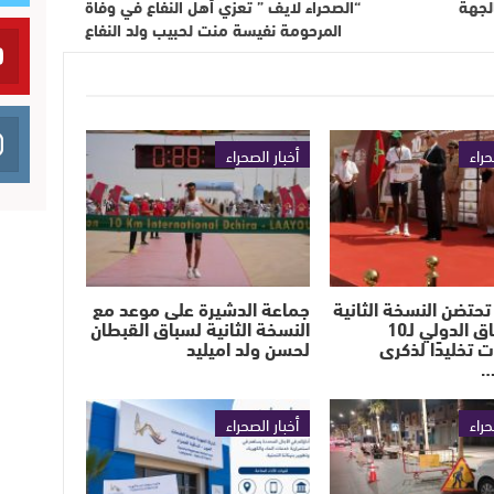
لجهة
“الصحراء لايف ” تعزي أهل النفاع في وفاة
المرحومة نفيسة منت لحبيب ولد النفاع‎
حراء
أخبار الصحراء
تحتضن النسخة الثانية
جماعة الدشيرة على موعد مع
من السباق الدولي لـ10
النسخة الثانية لسباق القبطان
ت تخليدًا لذكرى
لحسن ولد اميليد
…
حراء
أخبار الصحراء