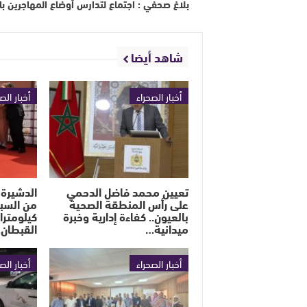
بلاغ صحفي : اجتماع لتدارس أوضاع المهاجرين با
شاهد أيضا
أخبار الصحراء
أخبار الص
تعيين محمد فاضل الدحمي
الدشيرة 
على رأس المنطقة الصحية
بالعيون.. كفاءة إدارية وخبرة
كيلومترا
ميدانية…
القبطان
أخبار الصحراء
أخبار الص