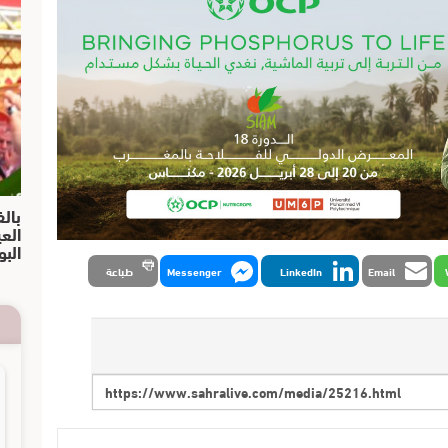
بالف
الع
البو
Email
LinkedIn
Messenger
طباعة