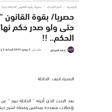
الرئيسية
أخبار الصحراء
حصريا/ بقوة القانون “الخطاط ينجا” 
حصريا/ بقوة القانون “
حتى ولو صدر حكم نهائ
الحكم.. !!
نشر في
4 يونيو 2016 الساعة 2 و 14 دقيقة
إدارة الموقع
الصحراء لايف : الداخلة
بعد البحث الذي أجرته ” الداخلة نيوز ” 
بإتصالات متعددة بمحامين وقضاة لشرح حيثيا