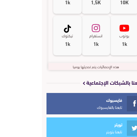
1k
1,5K
10K
يوتوب
انستغرام
تيكتوك
1k
1k
1k
هذه الإحصائيات يتم تحديثها يوميا
عنا بالشبكات الإجتماعية
فايسبوك
تابعنا بالفايسبوك
تويتر
تابعنا بتويتر