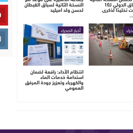
من السباق الدولي لـ10
النسخة الثانية لسباق القبطان
ت تخليدًا لذكرى
لحسن ولد اميليد
…
حراء
أخبار الصحراء
انتظام الأداء: رافعة لضمان
استدامة خدمات الماء
والكهرباء وتعزيز جودة المرفق
العمومي