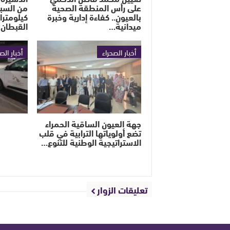
على رأس المنطقة الصحية
بالعيون.. كفاءة إدارية وخبرة
كيلومترا
ميدانية…
القبطان
أخبار الصحراء
أخبار الص
جهة العيون الساقية الحمراء
تضع أولوياتها الترابية في قلب
الاستراتيجية الوطنية للتنوع…
تعليقات الزوار