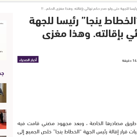
رئيسا للجهة حتى ولو صدر حكم نهائي بإقالته. وهذا مغزى الحكم.. !!
الخطاط ينجا” رئيسا للجهة
ي بإقالته. وهذا مغزى
أخبار الصحراء
جد
عن طريق مصادرها الخاصة ، وبعد مجهود مضني قامت فيه
ت قرار إقالة رئيس الجهة “الخطاط ينجا” خلص الجميع إلى