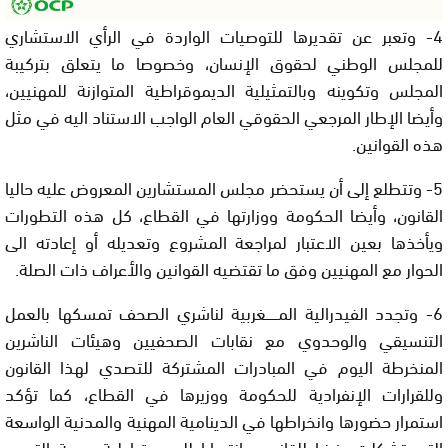
4- وتعبر عن تقديرها للتوصيات الواردة في الرأي الاستشاري
للمجلس الوطني لحقوق الإنسان، وخصوصا ما يتعلق بتركيبة
المجلس وتكوينه وبالتمثيلية الديموقراطية المتوازنة للمهنيين،
وأيضا الإطار المرجعي الحقوقي العام الواجب الاستناد اليه في مثل
هذه القوانين.
5- وتتطلع إلى أن يستحضر مجلس المستشارين المعروض عليه حاليا
القانون، وأيضا الحكومة ووزارتها في القطاع، كل هذه التطورات
ويأخذها بعين الاعتبار لمراجعة المشروع وتعديله أو إعادته الى
الحوار مع المهنيين وفق ما تقتضيه القوانين والأعراف ذات الصلة.
6- وتجدد الفيدرالية المــــــغربية لناشري الصحف تمسكها بالعمل
التنسيقي والوحدوي مع نقابات الصحفيين وهيئات الناشرين
المنخرطة اليوم في المبادرات المشتركة للتصدي لهذا القانون
وللقرارات الإنفرادية للحكومة ووزيرها في القطاع، كما تؤكد
استمرار حضورها وانخراطها في الدينامية المهنية والمدنية الواسعة
التي تشكلت رفضا للقانون وانتصارا للديموقراطية وحرية التعبير،