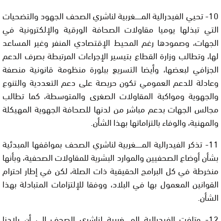
10- تحيي الفيدرالية المــــــغربية لناشري الصحف الجهود والتضحيات
التي تبذلها يوميا مقاولات الصحافة الورقية والإلكترونية في
الجهات، وصمودها رغم المحيط الإقتصادي المنفر وغير المساعد
لها، وتطالب وزارة القطاع بتيسير الإجراءات المرتبطة بصرف الدعم
الجزافي لبعضها، وأيضا التسريع ببلورة منظومة قانونية منصفة
وعادلة للدعم العمومي تكون حريصة على دعم التعددية والتنوع
والجهوية ومواكبة المقاولات الصغرى والمتوسطة، كما تطالب
مجالس الجهات بدعم مباشر من لدنها للصحافة الجهوية المهيكلة
والمهنية، والوفاء بالتزاماتها بهذا الشأن.
11- تذكر الفيدرالية المــــــغربية لناشري الصحف بمواقفها المبدئية
بشأن أوضاع الصحفيين والموارد البشرية للمقاولات الصحفية، وبأنها
منخرطة في كل البرامج الحقيقية ذات الصلة، لكن في إطار احترام
القوانين المعمول بها في البلاد، ووفقا للإلتزامات المتبادلة بهذا
الشأن.
12- وتلفت الفيدرالية المــــــغربية لناشري الصحف إلى أن بلادنا