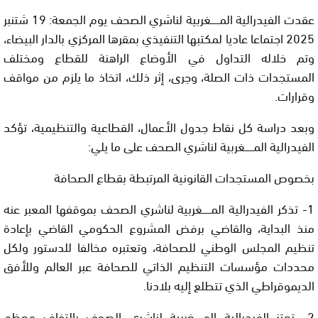
عقدت الفيدرالية المــــــغربية لناشري الصحف يوم الجمعة: 19 شتنبر
2025 اجتماعا عاديا لمكتبها التنفيذي بمقرها المركزي بالدار البيضاء،
وتم خلاله التداول في الأوضاع الراهنة للقطاع ومختلف
المستجدات ذات الصلة، وجرى، إثر ذلك، اتخاذ ما يلزم من مواقف
وقرارات.
وبعد دراسة كل نقاط جدول الأعمال، القطاعية والتنظيمية، تؤكد
الفيدرالية المــــــغربية لناشري الصحف على ما يلي:
بخصوص المستجدات القانونية المرتبطة بقطاع الصحافة
1- تذكر الفيدرالية المــــــغربية لناشري الصحف بموقفها المعبر عنه
منذ البداية، والقاضي برفض المشروع الحكومي القاضي بإعادة
تنظيم المجلس الوطني للصحافة، وتعتبره مخالفا للدستور ولكل
محددات مؤسسات التنظيم الذاتي للصحافة عبر العالم وللأفق
الديموقراطي الذي تتطلع إليه بلادنا.
2- تعتز الفيدرالية المــــــغربية لناشري الصحف بالتفاف معظم