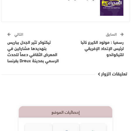
السابق
التالي
رسميا : مولود الكيرع نائبا
تيكتوكر تثير الجدل بباريس
لرئيس الإتحاد الإفريقي
بتهديدها مشاركين في
للتيكواندو
المعرض الثقافي دعماً للحدث
الرسمي بمدينة Dreux بفرنسا
تعليقات الزوار
إحصائيات الموقع