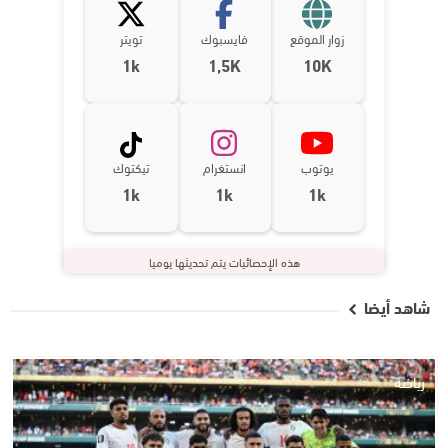
زوار الموقع
فايسبوك
تويتر
1k
1,5K
10K
يوتوب
انستغرام
تيكتوك
1k
1k
1k
هذه الإحصائيات يتم تحديثها يوميا
شاهد أيضا
رياضة