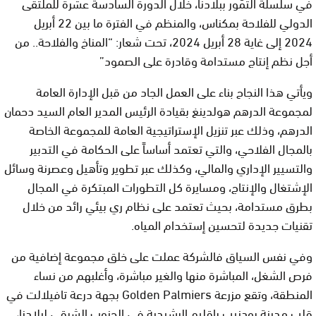
في سلسلة التمّور ببلادنا، خلال الدورة السادسة عشرة للملتقى
الدولي للفلاحة بمكناس، والمنظم في الفترة ما بين 22 أبريل
2024 إلى غاية 28 أبريل 2024، تحت شعار: “المناخ والفلاحة.. من
أجل نظم إنتاج مستدامة وقادرة على الصمود”
ويأتي هذا النجاح بناء على العمل الجاد من قبل الإدارة العامة
لمجموعة الدرهم هولدينغ بقيادة الرئيس المدير العام السيد دحمان
الدرهم، وذلك عبر تنزيل الإستراتيجية العامة للمجموعة الخاصة
بالمجال الفلاحي، والتي تعتمد أساساً على الحكامة في التدبير
والتسيير الإداري والمالي، وكذلك عبر تطوير وتأهيل وعصرنة وسائل
الإشتغال والإنتاج، ومسايرة كل التطورات المبتكرة في المجال
بطرق مستدامة، بحيث تعتمد على نظام ري بيئي رائد من خلال
تقنيات جديدة لتحسين إستخدام المياه.
وفي نفس السياق فالشركة عملت على خلق مجموعة إضافية من
فرص الشغل، المباشرة منها والغير مباشرة، وأغلبهم من نساء
المنطقة، وتقع مزرعة Golden Palmiers بجهة درعة تافيلالت في
قلب مدينة بودنيب بإقليم الرشيدية في الجنوب الشرقي لبلادنا،