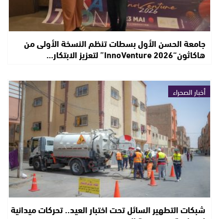
جامعة الحسن الأول بسطات تنظم النسخة الأولى من
هاكاثون“InnoVenture 2026” لتعزيز الابتكار…
أخبار الصحراء
شبكات التطهير السائل تحت اختبار العيد.. تحركات ميدانية