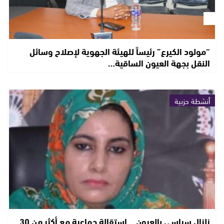
“مولود الكيرع” رئيساً للهيئة الجهوية لإصلاح وسائل
النقل بجهة العيون الساقية…
أنشطة حزبية
زلزال سياسي بالعيون… استقالة جماعية مع أكثر من 30