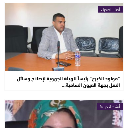
أخبار الصحراء
“مولود الكيرع” رئيساً للهيئة الجهوية لإصلاح وسائل
النقل بجهة العيون الساقية…
أنشطة حزبية