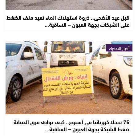
قبل عيد الأضحى.. ذروة استهلاك الماء تعيد ملف الضغط
على الشبكات بجهة العيون – الساقية…
أخبار الصحراء
75 تدخلا كهربائيا في أسبوع.. كيف تواجه فرق الصيانة
ضغط الشبكة بجهة العيون – الساقية…