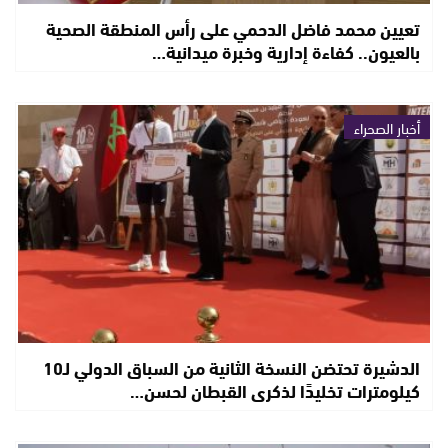
تعيين محمد فاضل الدحمي على رأس المنطقة الصحية
بالعيون.. كفاءة إدارية وخبرة ميدانية…
أخبار الصحراء
الدشيرة تحتضن النسخة الثانية من السباق الدولي لـ10
كيلومترات تخليدًا لذكرى القبطان لحسن…