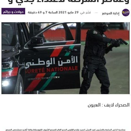
حوادث و جرائم
نشر في
29 مايو 2021 الساعة 7 و 49 دقيقة
إدارة الموقع
الصحراء لايف : العيون