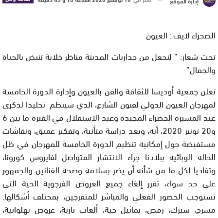
إدارة الموقع
الصحراء لايف : العيون
تحت شعار: ” لنجعل من جداريات المدينة مناظر خلابة تنبض بالحياة
والجمال”
تعلن جمعية أوديسا للثقافة والفن بالعيون وإدارة الدورة الخامسة
لمهرجان العيون الدولي لفنون الشارع، الذي سينظم تخليدا لذكرى
عيد المسيرة الخضراء المجيدة وعيد الاستقلال في الفترة ما بين 6
و20 نونبر 2020، أنه، وبعد دراسة متأنية، وتفكير عميق، ونقاشات
مستفيضة حول إمكانية تنظيم الدورة الخامسة للمهرجان في ظل
الحالة الوبائية ببلادنا جراء الانتشار المتواصل لفايروس كورونا،
وتفاديا لكل ما من شأنه أن يضر بسلامة وصحة الفنانين والجمهور
على حد سواء، تقرر إلغاء جميع العروض الفرجوية الحية التي
تستوجب الحضور الفعلي والمباشر للمتفرجين، بمختلف أشكالها:
مسرح، سيرك، رقص، تماثيل حية، ألعاب نارية، عروض بهلوانية،