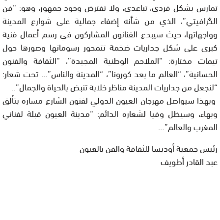
تمارس بشكل فردي، تباعدي، ولا تفترض وجود جمهور، وهو: “فن
الگرافيتي”، الذي من شأنه إضفاء جمالية على شوارع المدينة
وواجهاتها، حيث سيبدع الفنانون المشاركون في رسم أعمال فنية
كبرى على شكل جداريات ضخمة تتمحور رسوماتها وصورها حول
تيمات مختارة: “الملاحم الوطنية المجيدة”، “الثقافة والفنون
الحسانية”، “العالم ما بعد كورونا”، “المدينة والناس”… تحت شعار:
“لنجعل من جداريات المدينة مناظر خلابة تنبض بالحياة والجمال”..
وبهذا سيواصل مهرجان العيون الدولي لفنون الشارع مساره بتألق
وبهاء، وسيظل وفيا لشعاره الدائم: “مدينة العيون قبلة لفناني
المغرب والعالم”…
رئيس جمعية أوديسا للثقافة والفن بالعيون
عبد القادر أطويف