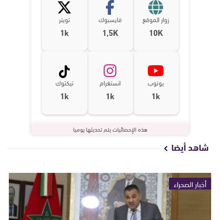
زوار الموقع
فايسبوك
تويتر
1k
1,5K
10K
يوتوب
انستغرام
تيكتوك
1k
1k
1k
هذه الإحصائيات يتم تحديثها يوميا
شاهد أيضا
أخبار الصحراء