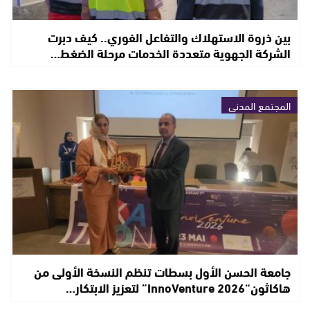
بين ذروة الاستهلاك والتفاعل الفوري.. كيف دبرت
الشركة الجهوية متعددة الخدمات مرحلة الضغط…
المجتمع المدني
جامعة الحسن الأول بسطات تنظم النسخة الأولى من
هاكاثون“InnoVenture 2026” لتعزيز الابتكار…