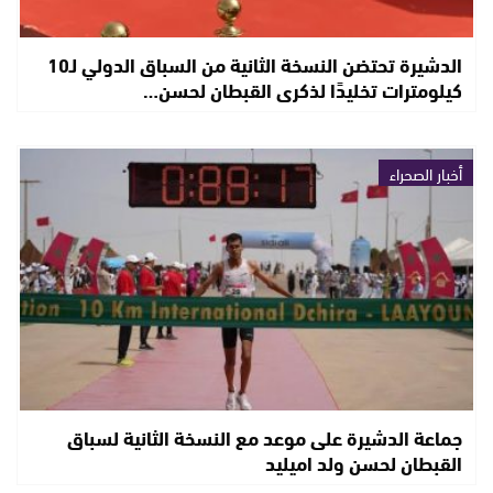
الدشيرة تحتضن النسخة الثانية من السباق الدولي لـ10
كيلومترات تخليدًا لذكرى القبطان لحسن…
أخبار الصحراء
جماعة الدشيرة على موعد مع النسخة الثانية لسباق
القبطان لحسن ولد اميليد