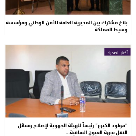
بلاغ مشترك بين المديرية العامة للأمن الوطني ومؤسسة
وسيط المملكة
أخبار الصحراء
“مولود الكيرع” رئيساً للهيئة الجهوية لإصلاح وسائل
النقل بجهة العيون الساقية…