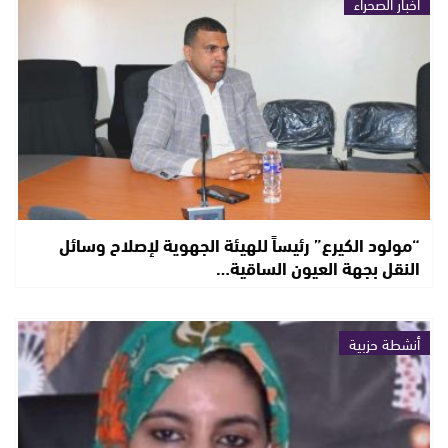
أخبار الصحراء
“مولود الكيرع” رئيساً للهيئة الجهوية لإصلاح وسائل
النقل بجهة العيون الساقية…
أنشطة حزبية