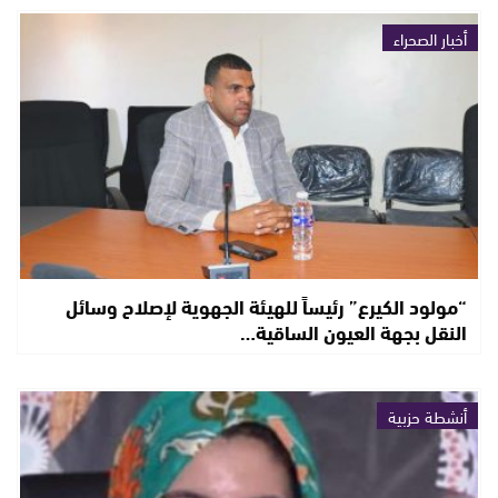
أخبار الصحراء
“مولود الكيرع” رئيساً للهيئة الجهوية لإصلاح وسائل
النقل بجهة العيون الساقية…
أنشطة حزبية