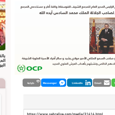
بالف
الع
البو
Email
LinkedIn
Messenger
طباعة