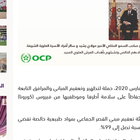
الص
قامت جماعة العيون ليلة اليوم الخميس 12 مارس 2020، حملة لتطهير وتعقيم المباني والمرافق التابعة
ية وحفاظاً على سلامة أطرها وموظفيها من فيروس (كورونا)
ة تعقيم مبني القصر الجماعي بمواد طبيعية خالصة تقضي
ة تصل إلى 99%.