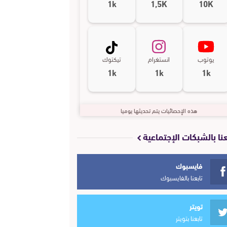
1k
1,5K
10K
يوتوب
انستغرام
تيكتوك
1k
1k
1k
هذه الإحصائيات يتم تحديثها يوميا
عنا بالشبكات الإجتماعية
فايسبوك
تابعنا بالفايسبوك
تويتر
تابعنا بتويتر