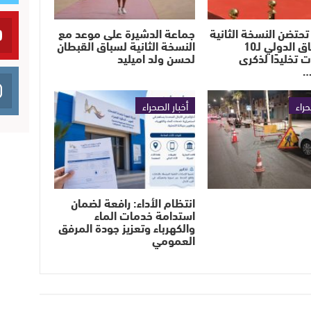
تحتضن النسخة الثانية
جماعة الدشيرة على موعد مع
من السباق الدولي لـ10
النسخة الثانية لسباق القبطان
ت تخليدًا لذكرى
لحسن ولد اميليد
…
حراء
أخبار الصحراء
انتظام الأداء: رافعة لضمان
استدامة خدمات الماء
والكهرباء وتعزيز جودة المرفق
العمومي