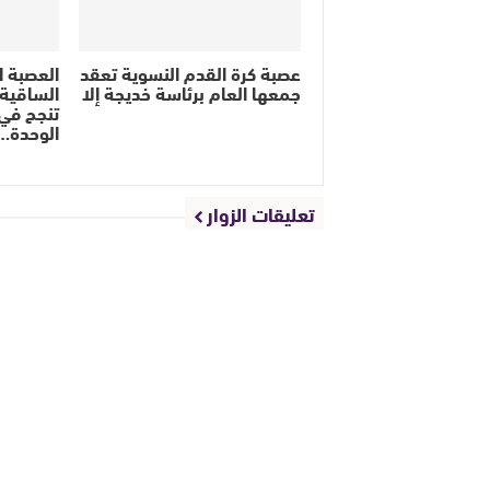
عصبة كرة القدم النسوية تعقد
العصبة ا
جمعها العام برئاسة خديجة إلا
الساقية ا
تنجح في
الوحدة…
تعليقات الزوار