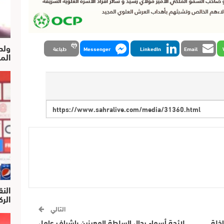
ولد
Email
LinkedIn
Messenger
طباعة
الم
النق
الركرا
التالي
اخلة
لائحة أسماء رجال السلطة المعينين بإشراف عامل