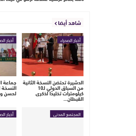
شاهد أيضا
أخبار الصحراء
أخبار الص
الدشيرة تحتضن النسخة الثانية
جماعة ا
من السباق الدولي لـ10
النسخة ا
كيلومترات تخليدًا لذكرى
لحسن ولد
القبطان…
المجتمع المدني
أخبار الص