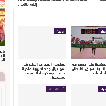
إقليم طانطان
حراء
رياضة
بالف
الع
البو
لدشيرة على موعد مع
المغرب.. المحارب الأخير في
لثانية لسباق القبطان
المونديال وحصاد رؤية ملكية
 اميليد
صنعت قوة كروية لا تعرف
المستحيل
حراء
أخبار الصحراء