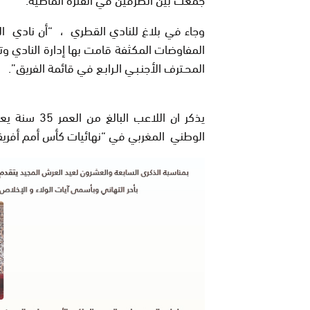
وجاء في بلاغ للنادي القطري ، “أن نادي
المفاوضات المكثفة قامت بها إدارة النادي وتك
المحـترف الأجنـبـي الـرابـع في قائمة الفريق”.
يذكر ان اللا
الوطني المغربي في “نهائيات كأس أمم أفريقيا 2019 بمص