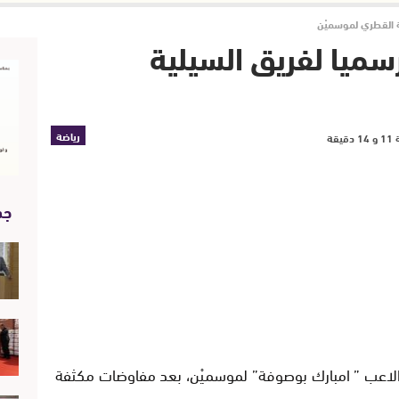
 القطري لموسميْن
ميا لفريق السيلية
رياضة
جد
لاعب ” امبارك بوصوفة” لموسميْن، بعد مفاوضات مكثفة