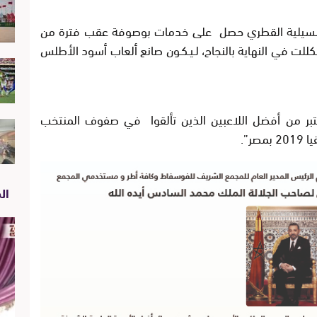
 السيلية القطري حصل على خدمات بوصوفة عقب فترة من
للت في النهاية بالنجاح، لـيـكـون صانع ألعاب أسود الأطلس
عب البالغ من العمر 35 سنة يعتبر من أفضل اللاعبين الذين تألقوا في صفوف المنتخب
ر”.
الص