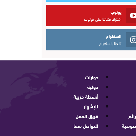
يوتوب
اشترك بقناتنا على يوتوب
انستغرام
تابعنا بانستغرام
حوارات
دولية
أنشطة حزبية
للإشهار
ائم
فريق العمل
صوصية
للتواصل معنا