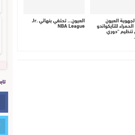
لجهوية العيون
العيون… تحتفي بنهائي Jr.
لحمراء للتايكواندو
NBA League
 تنظيم “دوري
تاب