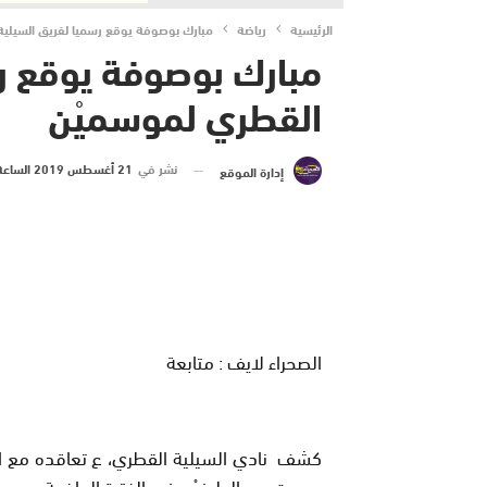
الرئيسية
رياضة
مبارك بوصوفة يوقع رسميا لفريق السيلية
مبارك بوصوفة يوقع رس
القطري لموسميْن
نشر في
21 أغسطس 2019 الساعة 11 و 14 دقيقة
إدارة الموقع
الصحراء لايف : متابعة
كشف نادي السيلية القطري، ع تعاقده مع ا
جمعت بين الطرفيْن في الفترة الماضية.