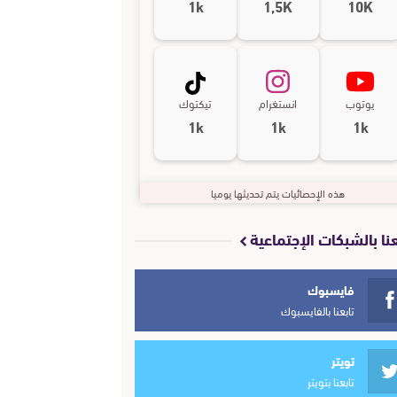
1k
1,5K
10K
يوتوب
انستغرام
تيكتوك
1k
1k
1k
هذه الإحصائيات يتم تحديثها يوميا
عنا بالشبكات الإجتماعية
فايسبوك
تابعنا بالفايسبوك
تويتر
تابعنا بتويتر