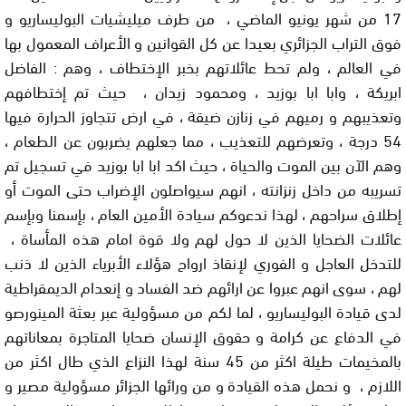
17 من شهر يونيو الماضي ، من طرف ميليشيات البوليساريو و
فوق التراب الجزائري بعيدا عن كل القوانين و الأعراف المعمول بها
في العالم ، ولم تحط عائلاتهم بخبر الإختطاف ، وهم : الفاضل
ابريكة ، وابا ابا بوزيد ، ومحمود زيدان ، حيث تم إختطافهم
وتعذيبهم و رميهم في زنازن ضيقة ، في ارض تتجاوز الحرارة فيها
54 درجة ، وتعرضهم للتعذيب ، مما جعلهم يضربون عن الطعام ،
وهم الآن بين الموت والحياة ، حيث اكد ابا ابا بوزيد في تسجيل تم
تسريبه من داخل زنزانته ، انهم سيواصلون الإضراب حتى الموت أو
إطلاق سراحهم ، لهذا ندعوكم سيادة الأمين العام ، بإسمنا وبإسم
عائلات الضحايا الذين لا حول لهم ولا قوة امام هذه المأساة ،
للتدخل العاجل و الفوري لإنقاذ ارواح هؤلاء الأبرياء الذين لا ذنب
لهم ، سوى انهم عبروا عن ارائهم ضد الفساد و إنعدام الديمقراطية
لدى قيادة البوليساريو ، لما لكم من مسؤولية عبر بعثة المينورصو
في الدفاع عن كرامة و حقوق الإنسان ضحايا المتاجرة بمعاناتهم
بالمخيمات طيلة اكثر من 45 سنة لهذا النزاع الذي طال اكثر من
اللازم ، و نحمل هذه القيادة و من ورائها الجزائر مسؤولية مصير و