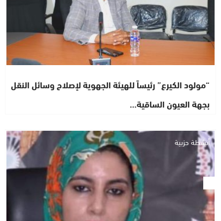
“مولود الكيرع” رئيساً للهيئة الجهوية لإصلاح وسائل النقل
بجهة العيون الساقية…
أنشطة حزبية