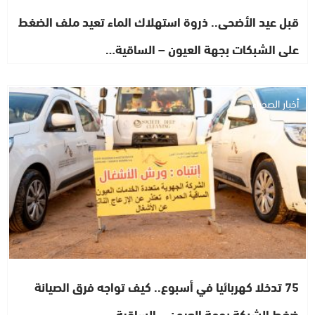
قبل عيد الأضحى.. ذروة استهلاك الماء تعيد ملف الضغط
على الشبكات بجهة العيون – الساقية…
أخبار الصحراء
75 تدخلا كهربائيا في أسبوع.. كيف تواجه فرق الصيانة
ضغط الشبكة بجهة العيون – الساقية…