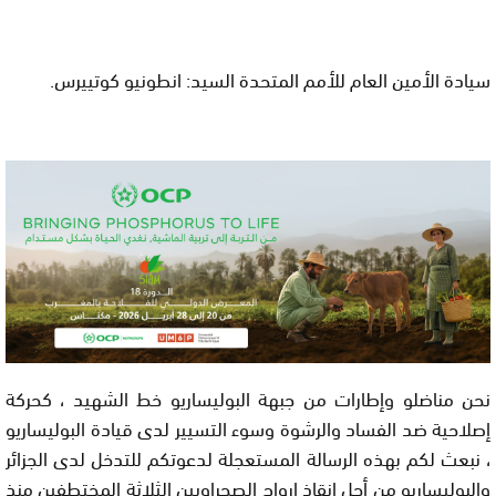
سيادة الأمين العام للأمم المتحدة السيد: انطونيو كوتييرس
.
نحن مناضلو وإطارات من جبهة البوليساريو خط الشهيد ، كحركة
إصلاحية ضد الفساد والرشوة وسوء التسيير لدى قيادة البوليساريو
، نبعث لكم بهذه الرسالة المستعجلة لدعوتكم للتدخل لدى الجزائر
والبوليساريو من أجل إنقاذ ارواح الصحراويين الثلاثة المختطفين منذ