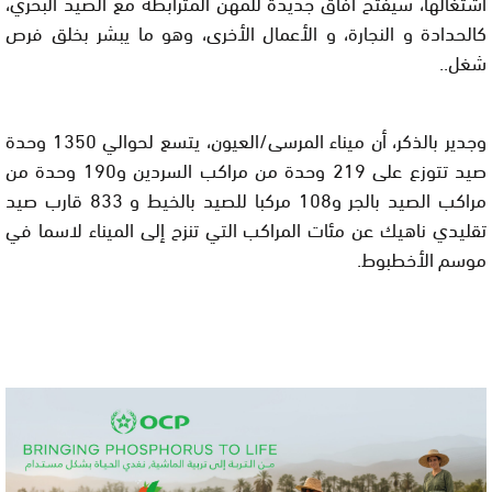
اشتغالها، سيفتح أفاق جديدة للمهن المترابطة مع الصيد البحري،
كالحدادة و النجارة، و الأعمال الأخرى، وهو ما يبشر بخلق فرص
شغل..
وجدير بالذكر، أن ميناء المرسى/العيون، يتسع لحوالي 1350 وحدة
صيد تتوزع على 219 وحدة من مراكب السردين و190 وحدة من
مراكب الصيد بالجر و108 مركبا للصيد بالخيط و 833 قارب صيد
تقليدي ناهيك عن مئات المراكب التي تنزح إلى الميناء لاسما في
موسم الأخطبوط.