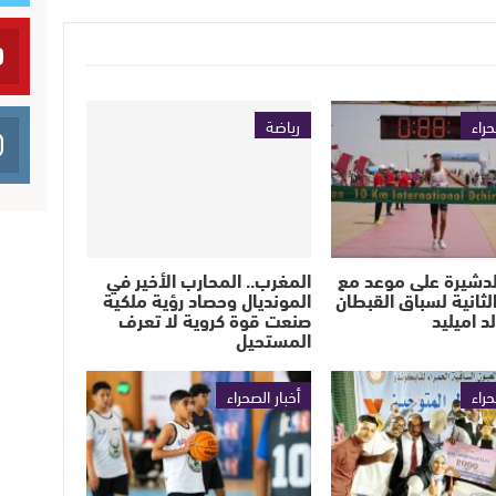
حراء
رياضة
لدشيرة على موعد مع
المغرب.. المحارب الأخير في
لثانية لسباق القبطان
المونديال وحصاد رؤية ملكية
 اميليد
صنعت قوة كروية لا تعرف
المستحيل
حراء
أخبار الصحراء