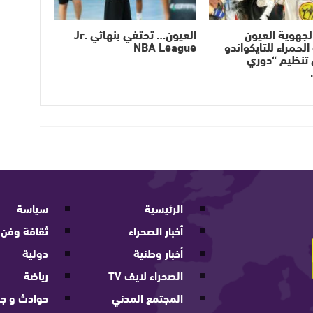
لجهوية العيون
العيون… تحتفي بنهائي Jr.
لحمراء للتايكواندو
NBA League
 تنظيم “دوري
الرئيسية
سياسة
أخبار الصحراء
ثقافة وفن
أخبار وطنية
دولية
الصحراء لايف TV
رياضة
المجتمع المدني
حوادث و جر