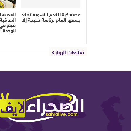
عصبة كرة القدم النسوية تعقد
العصبة ا
جمعها العام برئاسة خديجة إلا
الساقية ا
تنجح في
الوحدة…
تعليقات الزوار