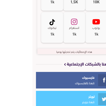
1k
1,5K
10K
يوتوب
انستغرام
تيكتوك
1k
1k
1k
هذه الإحصائيات يتم تحديثها يوميا
عنا بالشبكات الإجتماعية
فايسبوك
تابعنا بالفايسبوك
تويتر
تابعنا بتويتر