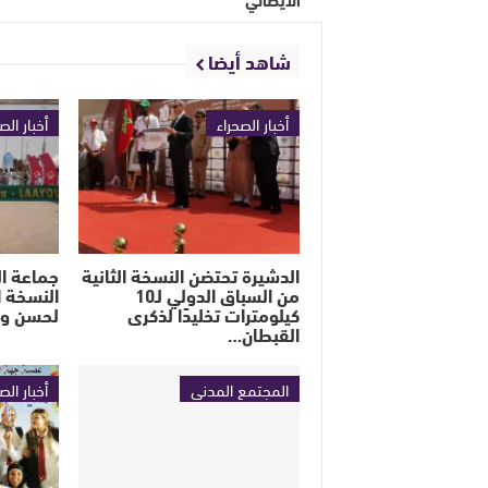
شاهد أيضا
أخبار الصحراء
أخبار الص
الدشيرة تحتضن النسخة الثانية
جماعة ا
من السباق الدولي لـ10
النسخة ا
كيلومترات تخليدًا لذكرى
لحسن ولد
القبطان…
المجتمع المدني
أخبار الص