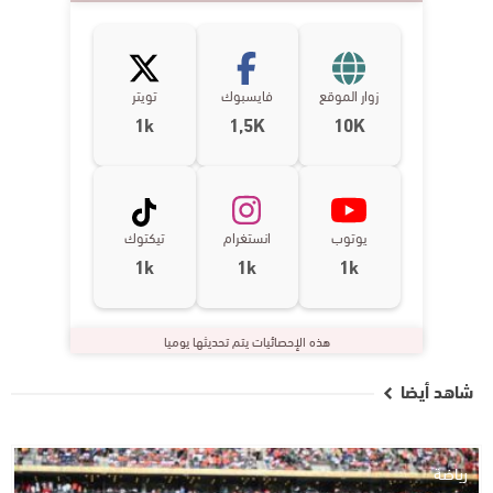
زوار الموقع
فايسبوك
تويتر
1k
1,5K
10K
يوتوب
انستغرام
تيكتوك
1k
1k
1k
هذه الإحصائيات يتم تحديثها يوميا
شاهد أيضا
رياضة