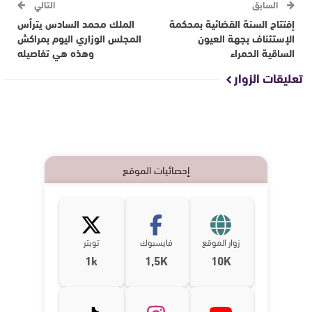
السابق
التالي
إفتتاح السنة القضائية بمحكمة
الملك محمد السادس يترأس
الإستئناف بجهة العيون
المجلس الوزاري اليوم بمراكش
الساقية الحمراء
وهذه هي تفاصيله
تعليقات الزوار
إحصائيات الموقع
زوار الموقع
فايسبوك
تويتر
1k
1,5K
10K