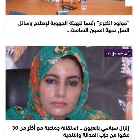
“مولود الكيرع” رئيساً للهيئة الجهوية لإصلاح وسائل
النقل بجهة العيون الساقية…
أنشطة حزبية
زلزال سياسي بالعيون… استقالة جماعية مع أكثر من 30
عضوا من حزب العدالة والتنمية