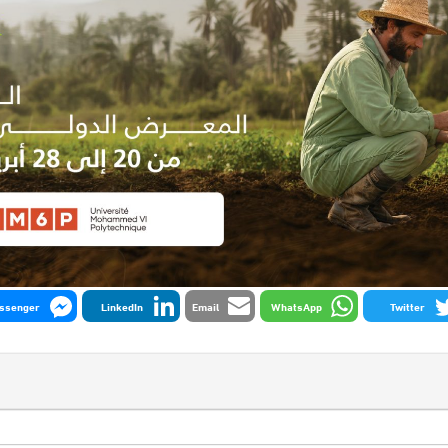
ssenger
LinkedIn
Email
WhatsApp
Twitter