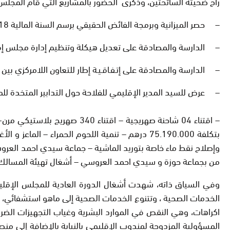
راح ضحيته السائحتين، وذكرى الحضور بالمشاريع التي قام المجلس بتمويلها في السنة 2017/2018، وتعريف بمشاريع 2019، كما تطرق إ
– حصر الميزانية وبرمجة الفائض الحقيقي برسم السنة المالية 2018 والمصادقة عليه.
– الدارسة والمصادقة على تعديل هيكلة وتنظيم إدارة مجلس إقل
– الدارسة والمصادقة على إتـفـاقـيـة إطار للتعاون اللامركزي بي
– عرض للسيد المدير الإقليمي للفلاحة حول التدابير المتخدة لل
من بجماعة حوزة و سيدي احمد العروسي – أشغال تهيئة المسالك الرعوية وطرق – جماعة الجديرية 47ك
وفي السياق ذاته، شهدت أشغال الدورة العادية للمجلس الإقليم
اكراهات، وهي النقص في الموارد البشرية وغياب التجهيزات الضر
المسؤولية المزدوجة لمندوب الإقليمي بالنيابة بالإضافة إلى من