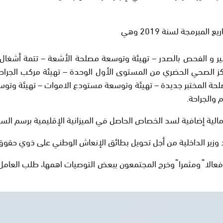
برمجة لسنة 2019 وهي
و الفحص بالصدر – تهيئة وتوسعة مصلحة الأشعة – تتمة أشغال ال
ء المركز الصحي الحضري من المستوى الأول الوحدة – تهيئة مركب الج
حة المختبر جديدة – تهيئة وتوسعة مستودع الاموات – تهيئة وتوسع
والجراحة.
إضافية لسد الخصاص الحاصل في الميزانية الإقليمية برسم السنة الما
 وزير الداخلية من أجل تحويل بطائق الإنعاش الوطني على ذوي حقو
ش فعالا ً ومثمرا ً وخرج المجتمعون ببعض التوصيات اهمها، طلب العا