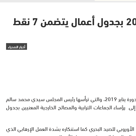
السمارة: المجلس الاقليمي للسمارة يعقد الدورة الأولى لسنة 2019 بجدول أعمال يتضمن 7 نقط
أخبار الصحراء
عقد المجلس الإقليمي للسمارة صباح يومه الإثنين 14 يناير الجاري على الساعة العاشرة صباحا، بقاعة الإجتماعات بمقر عمالة الإقليم، دورة يناير 2019، والتي ترأسها رئيس المجلس سيدي محمد سالم
لى رؤساء الجماعات الترابية والمصالح الخارجية المعنيين بجدول
الأوروبي للصيد البحري كما استنكاره بشدة العمل الإرهابي الذي