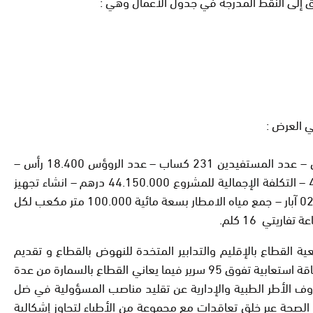
ي العرض :
– اقتناء 04 شاحنة صهريجية – اقتناء 340 صهريج بلاستيكي مرن- اقتناء 02 بحيرتين لجمع مياه الأمطار – تنمية اللحوم الحمراء – الإبل – عدد المستفيدين 231 كساب – عدد الروؤس 18.400 رأس –
بتكلفة 75.190.000 درهم – تنمية اللحوم الحمراء – الماعز و الأغنام الرعوية – عدد المستفيدين 406 – عدد الرؤوس المعنية 40.256 – التكلفة الإجمالية للمشروع 44.150.000 درهم – انشاء تجهيز
وإصلاح نقط ماء خاصة بتوريد الماشية – جماعة سيدي احمد العروسي 03 مطفيات – جماعة حوزة 01 مطفية و 03 ابار – جماعة ادير ية 02 آبار – جمع مياه الامطار بسعة مائية 100.000 متر مكعب لكل
القطاع بالإقليم والتدابير المتخدة للنهوض بالقطاع و تقديم
الخدمات الصحية ، وتتنوع الخدمات الصحية إلى ماهو استشفائي، فعلى مستوى المركز الاستشفائي الإقليمي هذا الأخير يتوفر على طاقة استعابية تفوق 95 سرير فيما يعاني القطاع بالسمارة من عدة
زوف الأطر الطبية والإدارية عن تقليد مناصب المسؤولية في ضل
 الصحة عبر خلق تعاقدات مع مجموعة من الأطباء لتجاوز إشكالية