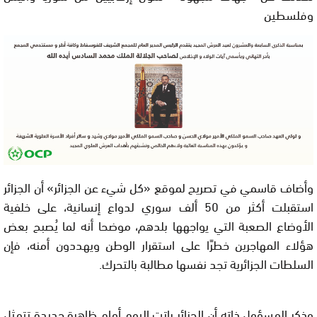
وفلسطين
وأضاف قاسمي في تصريح لموقع «كل شيء عن الجزائر» أن الجزائر
استقبلت أكثر من 50 ألف سوري لدواع إنسانية، على خلفية
الأوضاع الصعبة التي يواجهها بلدهم، موضحا أنه لما يُصبح بعض
هؤلاء المهاجرين خطرًا على استقرار الوطن ويهددون أمنه، فإن
السلطات الجزائرية تجد نفسها مطالبة بالتحرك.
وذكر المسؤول ذاته أن الجزائر باتت اليوم أمام ظاهرة جديدة تتمثل