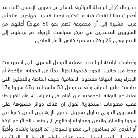
جدير بالذكر أن الرابطة الجزائرية للدفاع عن حقوق الإنسان كانت قد
أصدرت بيانا انتقدت فيه ما تعتبره ترحيلا قسريا لمهاجرين ولاجئين
عرب، مشيرة إلى أن مجموعة تضم نحو 50 مهاجرًا أغلبهم من
السوريين المحتجزين في مركز تمنراست للإيواء، تم ترحيلهم إلى
النيجر يومي 25 و26 ديسمبر/ كانون الأول الماضي.
وأضافت الرابطة أنها تندد بعملية الترحيل القسري التي استهدفت
عددا من طالبي اللجوء قدموا للجزائر بحثا عن الحماية، مؤكدة أن
الإجراء يعد انتهاكا مقصودا لاتفاقية جنيف الخاصة باللاجئين التي
صادقت عليها الجزائر، وأنه تم ترحيل 53 فلسطينيا و47 سوريا و17
يمنيا، عبر البوابة الحدودية عين ڤزام في تمنراست، وأن القرار جاء
عقب معلومات استخبارية تقول إن هناك دوائر مشبوهة على
المستوى الدولي تحاول تسهيل تدفق الإرهابيين الذين كانوا في
سوريا والعراق واليمن ومحاولة إدخالهم الى جنوب الجزائر عبر تركيا
أو الأردن، ثم يسافرون إلى مصر والسودان، ثم إثيوبيا وتشاد، وأخيرًا
يصلون إلى النيجر أو مالي، ومن هناك يحاولون الدخول إلى الجزائر عبر