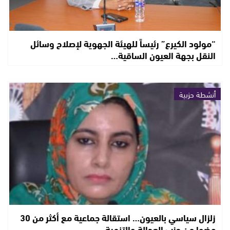
“مولود الكيرع” رئيساً للهيئة الجهوية لإصلاح وسائل
النقل بجهة العيون الساقية…
أنشطة حزبية
زلزال سياسي بالعيون… استقالة جماعية مع أكثر من 30
عضوا من حزب العدالة والتنمية