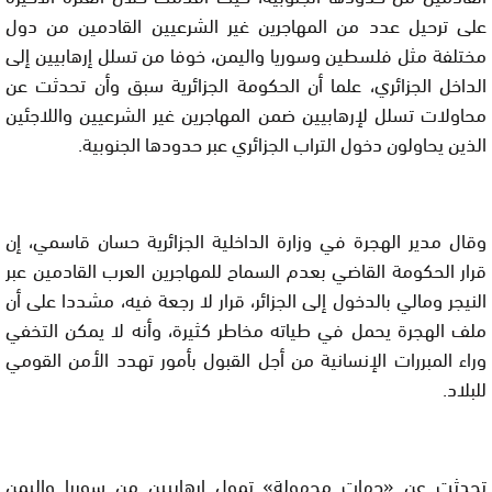
على ترحيل عدد من المهاجرين غير الشرعيين القادمين من دول
مختلفة مثل فلسطين وسوريا واليمن، خوفا من تسلل إرهابيين إلى
الداخل الجزائري، علما أن الحكومة الجزائرية سبق وأن تحدثت عن
محاولات تسلل لإرهابيين ضمن المهاجرين غير الشرعيين واللاجئين
الذين يحاولون دخول التراب الجزائري عبر حدودها الجنوبية.
وقال مدير الهجرة في وزارة الداخلية الجزائرية حسان قاسمي، إن
قرار الحكومة القاضي بعدم السماح للمهاجرين العرب القادمين عبر
النيجر ومالي بالدخول إلى الجزائر، قرار لا رجعة فيه، مشددا على أن
ملف الهجرة يحمل في طياته مخاطر كثيرة، وأنه لا يمكن التخفي
وراء المبررات الإنسانية من أجل القبول بأمور تهدد الأمن القومي
للبلاد.
تحدثت عن «جهات مجهولة» تمول إرهابيين من سوريا واليمن