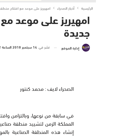
الرئيسية
أخبار الصحراء
امهيريز على موعد مع افتتاح منطقة
امهيريز على موعد مع 
جديدة
نشر في
14 سبتمبر 2018 الساعة 12 و 09 دقيقة
إدارة الموقع
الصحراء لايف : محمد كنتور
في سابقة من نوعها، وبالتزامن وافت
المملكة الزمن لتشييد منطقة صناعية