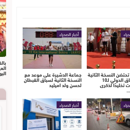
حراء
أخبار الصحراء
بالف
الع
البو
تحتضن النسخة الثانية
جماعة الدشيرة على موعد مع
من السباق الدولي لـ10
النسخة الثانية لسباق القبطان
ت تخليدًا لذكرى
لحسن ولد اميليد
…
حراء
أخبار الصحراء