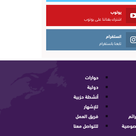
يوتوب
اشترك بقناتنا على يوتوب
انستغرام
تابعنا بانستغرام
حوارات
دولية
أنشطة حزبية
للإشهار
ائم
فريق العمل
صوصية
للتواصل معنا