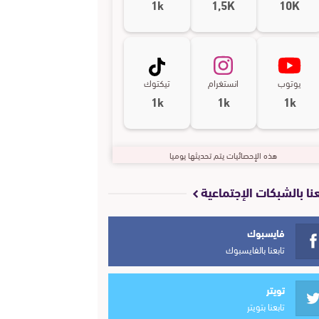
1k
1,5K
10K
يوتوب
انستغرام
تيكتوك
1k
1k
1k
هذه الإحصائيات يتم تحديثها يوميا
عنا بالشبكات الإجتماعية
فايسبوك
تابعنا بالفايسبوك
تويتر
تابعنا بتويتر