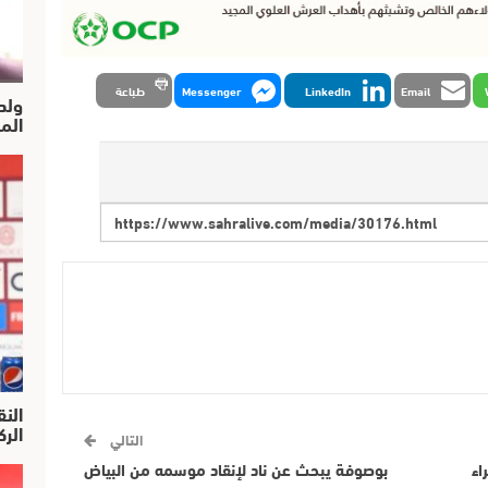
Email
LinkedIn
Messenger
طباعة
ولد
الم
النق
الركرا
التالي
اء
بوصوفة يبحث عن ناد لإنقاد موسمه من البياض