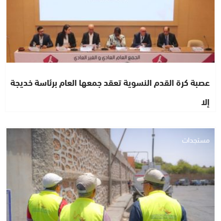
عصبة كرة القدم النسوية تعقد جمعها العام برئاسة خديجة
إلا
مستجدات