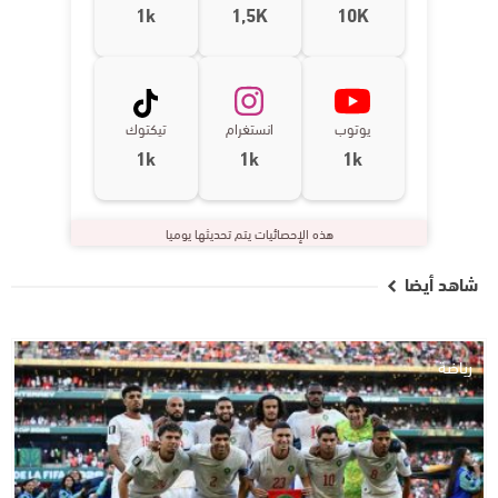
1k
1,5K
10K
يوتوب
انستغرام
تيكتوك
1k
1k
1k
هذه الإحصائيات يتم تحديثها يوميا
شاهد أيضا
رياضة