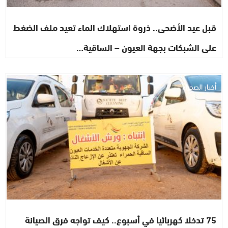
قبل عيد الأضحى.. ذروة استهلاك الماء تعيد ملف الضغط
على الشبكات بجهة العيون – الساقية…
أخبار الصحراء
75 تدخلا كهربائيا في أسبوع.. كيف تواجه فرق الصيانة