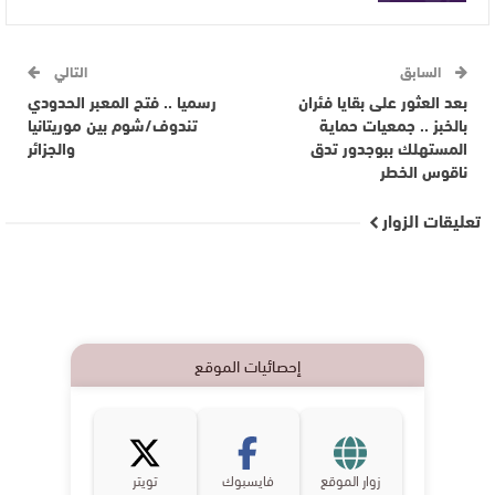
السابق
التالي
بعد العثور على بقايا فئران
رسميا .. فتح المعبر الحدودي
بالخبز .. جمعيات حماية
تندوف/شوم بين موريتانيا
المستهلك ببوجدور تدق
والجزائر
ناقوس الخطر
تعليقات الزوار
إحصائيات الموقع
زوار الموقع
فايسبوك
تويتر